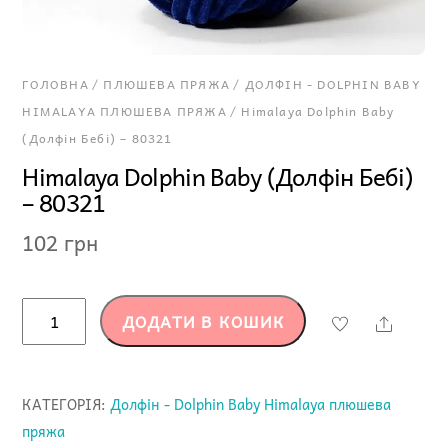
ГОЛОВНА
/
ПЛЮШЕВА ПРЯЖА
/
ДОЛФІН - DOLPHIN BABY
HIMALAYA ПЛЮШЕВА ПРЯЖА
/ Himalaya Dolphin Baby
(Долфін Бебі) – 80321
Himalaya Dolphin Baby (Долфін Бебі)
– 80321
102
грн
Himalaya
ДОДАТИ В КОШИК
Share
Dolphin
Baby
(Долфін
КАТЕГОРІЯ:
Долфін - Dolphin Baby Himalaya плюшева
Бебі)
пряжа
-