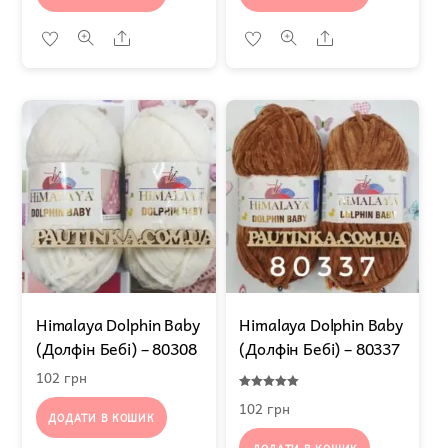
Share
Share
Himalaya Dolphin Baby
Himalaya Dolphin Baby
(Долфін Бебі) – 80308
(Долфін Бебі) – 80337
102
грн
Оцінено в
102
грн
5.00
ДОДАТИ В КОШИК
з 5