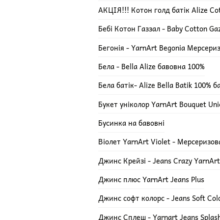
АКЦІЯ!!! Котон голд батік Alize Cot
Бебі Котон Газзал - Baby Cotton Ga
Бегонія - YarnArt Begonia Мерсери
Бела - Bella Alize бавовна 100%
Бела батік- Alize Bella Batik 100% 
Букет уніколор YarnArt Bouquet Uni
Бусинка на бавовні
Віолет YarnArt Violet - Мерсеризо
Джинс Крейзі - Jeans Crazy YarnArt
Джинс плюс YarnArt Jeans Plus
Джинс софт колорс - Jeans Soft Col
Джинс Сплеш - Yarnart Jeans Splas