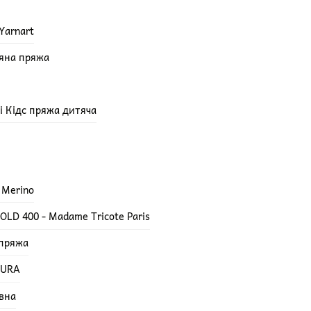
Yarnart
няна пряжа
епі Кідс пряжа дитяча
 Merino
LD 400 - Madame Tricote Paris
 пряжа
TURA
вна