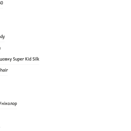
40
ndy
а
овку Super Kid Silk
hair
 Уніколор
а