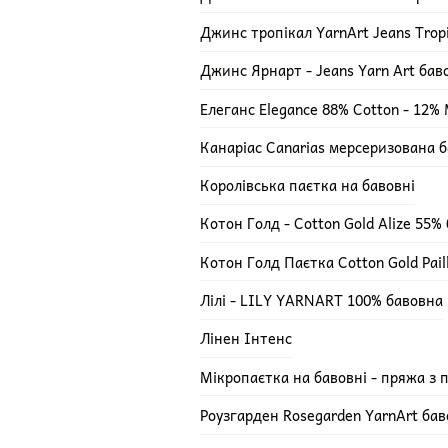
Джинс тропікал YarnArt Jeans Trop
Джинс Ярнарт - Jeans Yarn Art ба
Елеганс Elegance 88% Cotton - 12% M
Канаріас Canarias мерсеризована 
Королівська паєтка на бавовні
Котон Голд - Cotton Gold Alize 55%
Котон Голд Паєтка Cotton Gold Pail
Лілі - LILY YARNART 100% бавовна
Лінен Інтенс
Мікропаєтка на бавовні - пряжа з 
Роузгарден Rosegarden YarnArt ба