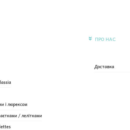
ПРО НАС
Доставка
lassia
ми і люрексом
паєтками / лелітками
lettes