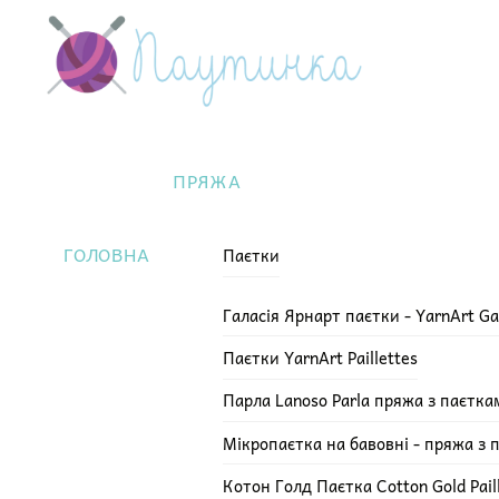
Skip
Menu
to
content
ПРЯЖА
ГОЛОВНА
Паєтки
Галасія Ярнарт паєтки - YarnArt Ga
Паєтки YarnArt Paillettes
Парла Lanoso Parla пряжа з паєтка
Мікропаєтка на бавовні - пряжа з 
Котон Голд Паєтка Cotton Gold Pail