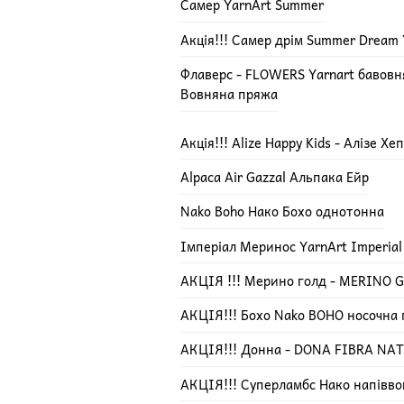
Самер YarnArt Summer
Акція!!! Самер дрім Summer Dream 
Флаверс - FLOWERS Yarnart бавов
Вовняна пряжа
Акція!!! Alize Happy Kids - Алізе Х
Alpaca Air Gazzal Альпака Ейр
Nako Boho Нако Бохо однотонна
Імперіал Меринос YarnArt Imperial
АКЦІЯ !!! Мерино голд - MERINO GO
АКЦІЯ!!! Бохо Nako BOHO носочна
АКЦІЯ!!! Донна - DONA FIBRA NA
АКЦІЯ!!! Суперламбс Нако напівво