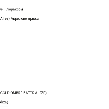
ми і люрексом
e Alize) Акрилова пряжа
 GOLD OMBRE BATIK ALIZE)
lize)