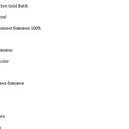
ton Gold Batik
zzal
зована бавовна 100%
бавовна
color
вана бавовна
ors
h