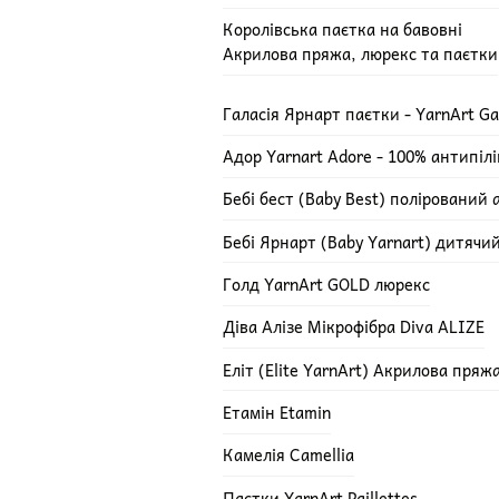
Королівська паєтка на бавовні
Акрилова пряжа, люрекс та паєтки
Галасія Ярнарт паєтки - YarnArt Ga
Адор Yarnart Adore - 100% антипіл
Бебі бест (Baby Best) полірований 
Бебі Ярнарт (Baby Yarnart) дитячи
Голд YarnArt GOLD люрекс
Діва Алізе Мікрофібра Diva ALIZE
Еліт (Elite YarnArt) Акрилова пряж
Етамін Etamin
Камелія Camellia
Паєтки YarnArt Paillettes