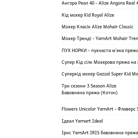
Ангора Реал 40 - Alize Angora Real 
Кід мохер Kid Royal Alize
Мохер Класік Alize Mohair Classic
Мохер Тренді - YarnArt Mohair Tre
ПУХ НОРКИ - пухнаста м'яка пряж
Супер Кід сілк Мохерова пряжа на ш
Суперкід мохер Gazzal Super Kid Mo
Три сезони 3 Season Alize
Бавовняна пряжа (Котон)
Flowers Unicolor YarnArt - Флаверс
Ідеал Yarnart Ideal
Ірис YarnArt IRIS бавовняна пряж