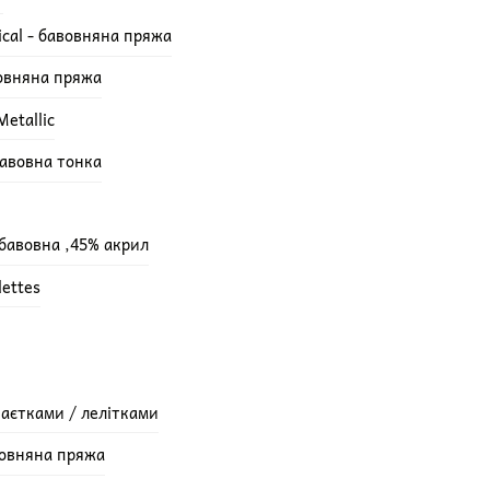
ical - бавовняна пряжа
вовняна пряжа
etallic
бавовна тонка
 бавовна ,45% акрил
lettes
паєтками / лелітками
вовняна пряжа