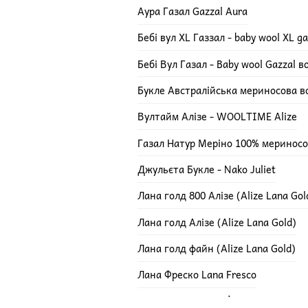
Аура Газал Gazzal Aura
Бебі вул XL Газзал - baby wool XL ga
Бебі Вул Газал - Baby wool Gazzal 
Букле Австралійська мериносова в
Вултайм Алізе - WOOLTIME Alize
Газал Натур Меріно 100% мериносов
Джульєта Букле - Nako Juliet
Лана голд 800 Алізе (Alize Lana Gol
Лана голд Алізе (Alize Lana Gold)
Лана голд файн (Alize Lana Gold)
Лана Фреско Lana Fresco
Меріно Роял - MERİNO ROYAL ALIZ