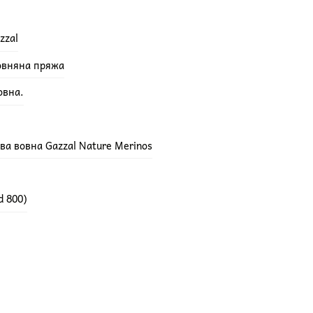
zzal
вовняна пряжа
овна.
а вовна Gazzal Nature Merinos
d 800)
E 100% мериносова вовна