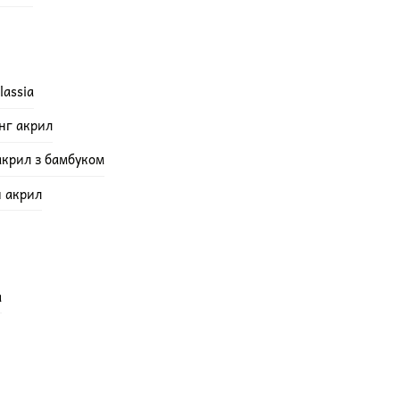
lassia
інг акрил
акрил з бамбуком
й акрил
а