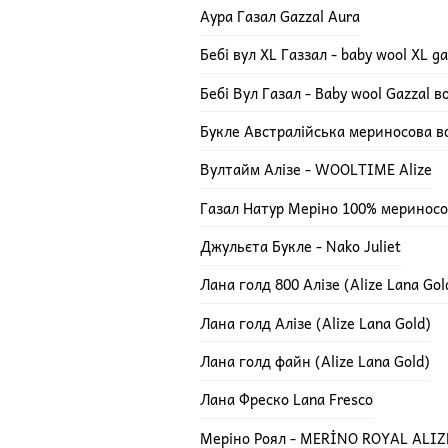
Аура Газал Gazzal Aura
Бебі вул XL Газзал - baby wool XL ga
Бебі Вул Газал - Baby wool Gazzal 
Букле Австралійська мериносова в
Вултайм Алізе - WOOLTIME Alize
Газал Натур Меріно 100% мериносов
Джульєта Букле - Nako Juliet
Лана голд 800 Алізе (Alize Lana Gol
Лана голд Алізе (Alize Lana Gold)
Лана голд файн (Alize Lana Gold)
Лана Фреско Lana Fresco
Меріно Роял - MERİNO ROYAL ALIZ