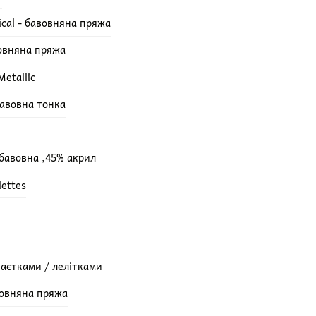
ical - бавовняна пряжа
вовняна пряжа
etallic
бавовна тонка
 бавовна ,45% акрил
lettes
паєтками / лелітками
вовняна пряжа