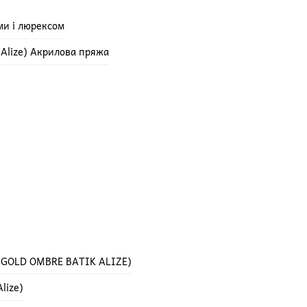
ми і люрексом
e Alize) Акрилова пряжа
 GOLD OMBRE BATIK ALIZE)
lize)