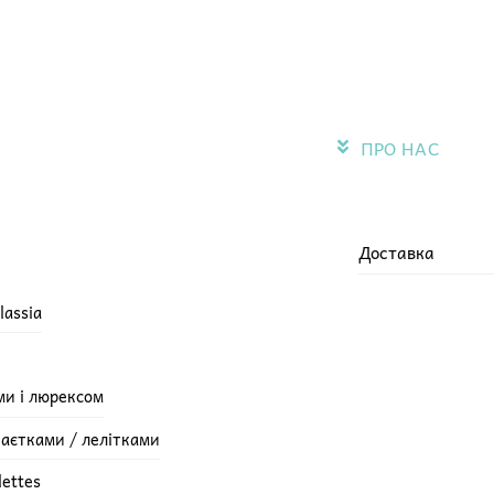
ПРО НАС
Доставка
lassia
ми і люрексом
паєтками / лелітками
lettes