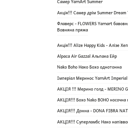
Самер YarnArt Summer
Акція!!! Самер дрім Summer Dream 
Флаверс - FLOWERS Yarnart бавов
Вовняна пряжа
Акція!!! Alize Happy Kids - Алізе Х
Alpaca Air Gazzal Альпака Ейр
Nako Boho Нако Бохо однотонна
Імперіал Меринос YarnArt Imperial
АКЦІЯ !!! Мерино голд - MERINO GO
АКЦІЯ!!! Бохо Nako BOHO носочна
АКЦІЯ!!! Донна - DONA FIBRA NA
АКЦІЯ!!! Суперламбс Нако напівво