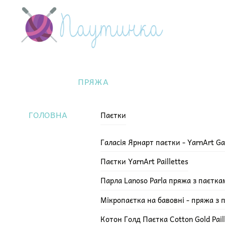
Skip
Menu
to
content
ПРЯЖА
ГОЛОВНА
Паєтки
Галасія Ярнарт паєтки - YarnArt Ga
Паєтки YarnArt Paillettes
Парла Lanoso Parla пряжа з паєтка
Мікропаєтка на бавовні - пряжа з 
Котон Голд Паєтка Cotton Gold Pail