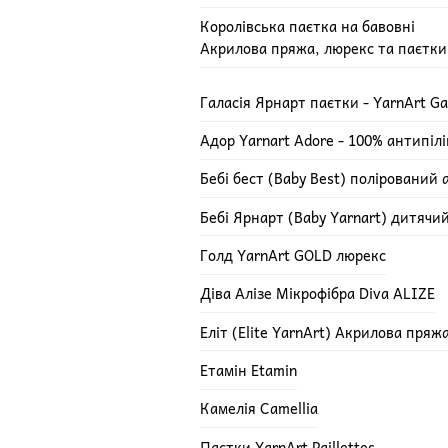
Королівська паєтка на бавовні
Акрилова пряжа, люрекс та паєтки
Галасія Ярнарт паєтки - YarnArt Ga
Адор Yarnart Adore - 100% антипіл
Бебі бест (Baby Best) полірований 
Бебі Ярнарт (Baby Yarnart) дитячи
Голд YarnArt GOLD люрекс
Діва Алізе Мікрофібра Diva ALIZE
Еліт (Elite YarnArt) Акрилова пряж
Етамін Etamin
Камелія Camellia
Паєтки YarnArt Paillettes