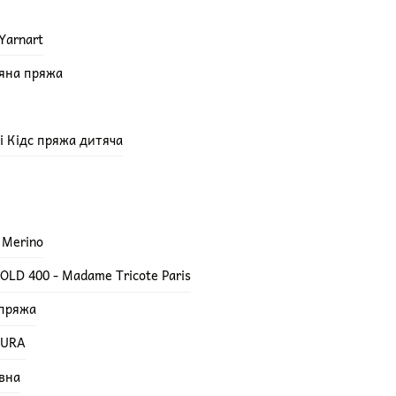
Yarnart
няна пряжа
епі Кідс пряжа дитяча
 Merino
LD 400 - Madame Tricote Paris
 пряжа
TURA
вна