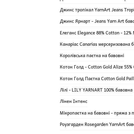
Джинс тропікал YarnArt Jeans Trop
Джинс Ярнарт - Jeans Yarn Art ба
Елеганс Elegance 88% Cotton - 12% M
Канаріас Canarias мерсеризована 
Королівська паєтка на бавовні
Котон Голд - Cotton Gold Alize 55%
Котон Голд Паєтка Cotton Gold Pail
Лілі - LILY YARNART 100% бавовна
Лінен Інтенс
Мікропаєтка на бавовні - пряжа з 
Роузгарден Rosegarden YarnArt ба