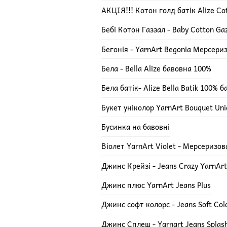
АКЦІЯ!!! Котон голд батік Alize Cot
Бебі Котон Газзал - Baby Cotton Ga
Бегонія - YarnArt Begonia Мерсери
Бела - Bella Alize бавовна 100%
Бела батік- Alize Bella Batik 100% 
Букет уніколор YarnArt Bouquet Uni
Бусинка на бавовні
Віолет YarnArt Violet - Мерсеризо
Джинс Крейзі - Jeans Crazy YarnArt
Джинс плюс YarnArt Jeans Plus
Джинс софт колорс - Jeans Soft Col
Джинс Сплеш - Yarnart Jeans Splas