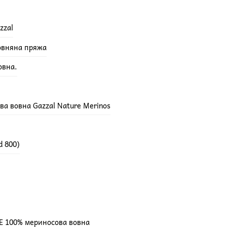
zzal
вовняна пряжа
овна.
а вовна Gazzal Nature Merinos
d 800)
E 100% мериносова вовна