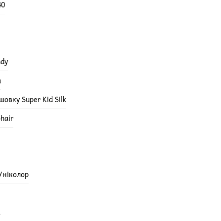
40
ndy
а
овку Super Kid Silk
hair
 Уніколор
а