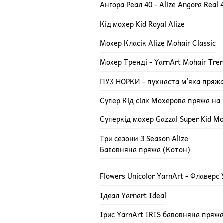
Ангора Реал 40 - Alize Angora Real 
Кід мохер Kid Royal Alize
Мохер Класік Alize Mohair Classic
Мохер Тренді - YarnArt Mohair Tre
ПУХ НОРКИ - пухнаста м'яка пряж
Супер Кід сілк Мохерова пряжа на ш
Суперкід мохер Gazzal Super Kid Mo
Три сезони 3 Season Alize
Бавовняна пряжа (Котон)
Flowers Unicolor YarnArt - Флаверс
Ідеал Yarnart Ideal
Ірис YarnArt IRIS бавовняна пряж