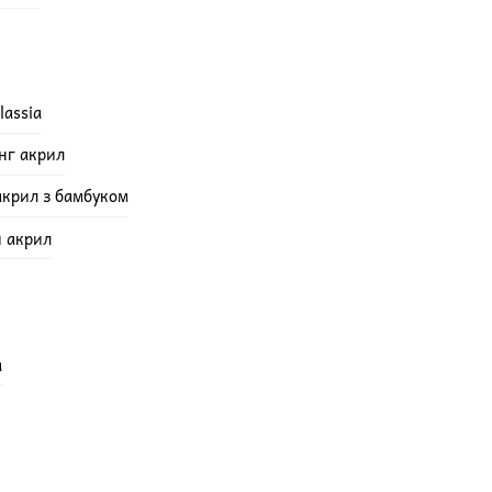
lassia
інг акрил
акрил з бамбуком
й акрил
а