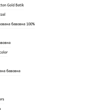
ton Gold Batik
zzal
зована бавовна 100%
бавовна
color
вана бавовна
ors
h