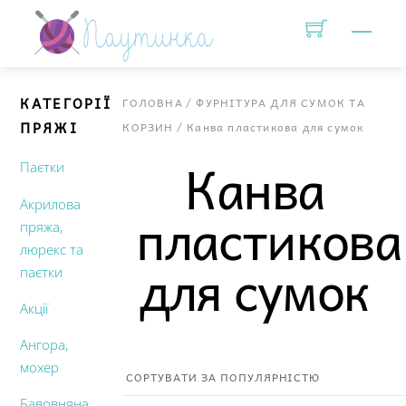
Skip
Men
to
content
КАТЕГОРІЇ
ГОЛОВНА
/
ФУРНІТУРА ДЛЯ СУМОК ТА
ПРЯЖІ
КОРЗИН
/ Канва пластикова для сумок
Канва
Паєтки
Акрилова
пластикова
пряжа,
люрекс та
для сумок
паєтки
Акції
Ангора,
мохер
Бавовняна