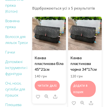
пряжа
Sorted
Відображаються усі з 5 результатів
(Котон)
by
popular
Вовняна
пряжа
Волосся для
ляльок Треси
Гачки
Канва
Канва
Допоміжні
пластикова біла
пластикова
інструменти і
45*21см
чорна 34*17см
фурнітура
140
грн
120
грн
Очі, носи,
ЧИТАТИ ДАЛІ
ДОДАТИ В
суглоби для
КОШИК
іграшок
Share
Share
Плюшева