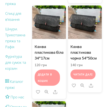
пряжа
Спиці для
в'язання
Шнури.
Трикотажна
пряжа та
Канва
Канва
Рафія
пластикова біла
пластикова
Фурнітура
34*17см
чорна 54*50см
для сумок та
120
грн
140
грн
корзин
ДОДАТИ В
ЧИТАТИ ДАЛІ
КОШИК
Каталог
Share
пряжі
Share
Про нас
Оплата та