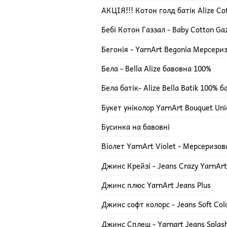
АКЦІЯ!!! Котон голд батік Alize Cot
Бебі Котон Газзал - Baby Cotton Ga
Бегонія - YarnArt Begonia Мерсери
Бела - Bella Alize бавовна 100%
Бела батік- Alize Bella Batik 100% 
Букет уніколор YarnArt Bouquet Uni
Бусинка на бавовні
Віолет YarnArt Violet - Мерсеризо
Джинс Крейзі - Jeans Crazy YarnArt
Джинс плюс YarnArt Jeans Plus
Джинс софт колорс - Jeans Soft Col
Джинс Сплеш - Yarnart Jeans Splas