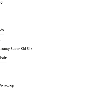
40
ndy
а
овку Super Kid Silk
hair
 Уніколор
а