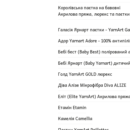
Королівська паєтка на бавовні
Акрилова пряжа, люрекс та паєтки
Галасія Ярнарт паєтки - YarnArt Ga
Адор Yarnart Adore - 100% антипіл
Бебі бест (Baby Best) полірований 
Бебі Ярнарт (Baby Yarnart) дитячи
Голд YarnArt GOLD люрекс
Діва Алізе Мікрофібра Diva ALIZE
Еліт (Elite YarnArt) Акрилова пряж
Етамін Etamin
Камелія Camellia
Паєтки YarnArt Paillettes