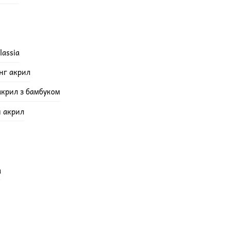
lassia
інг акрил
акрил з бамбуком
й акрил
а