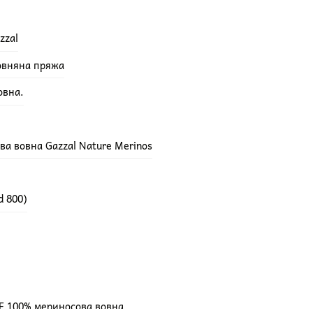
zzal
вовняна пряжа
овна.
а вовна Gazzal Nature Merinos
d 800)
E 100% мериносова вовна