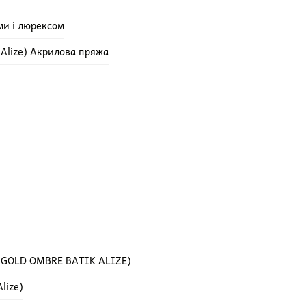
ми і люрексом
e Alize) Акрилова пряжа
 GOLD OMBRE BATIK ALIZE)
lize)