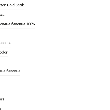
ton Gold Batik
zzal
зована бавовна 100%
бавовна
color
вана бавовна
ors
h