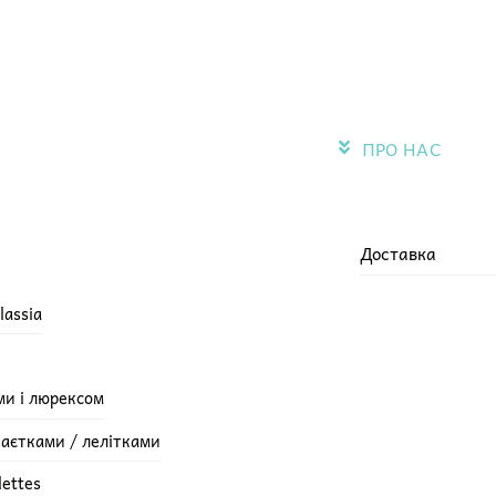
ПРО НАС
Доставка
lassia
ми і люрексом
паєтками / лелітками
lettes