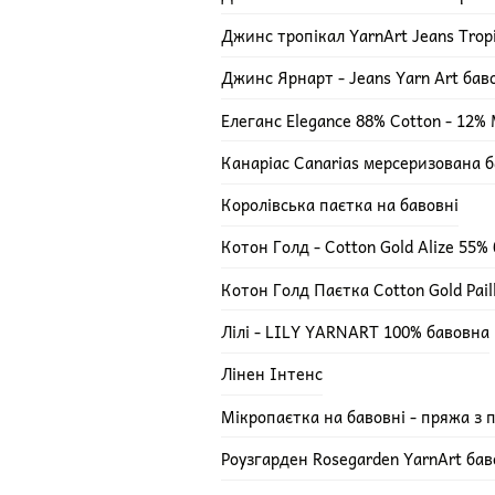
Джинс тропікал YarnArt Jeans Trop
Джинс Ярнарт - Jeans Yarn Art ба
Елеганс Elegance 88% Cotton - 12% M
Канаріас Canarias мерсеризована 
Королівська паєтка на бавовні
Котон Голд - Cotton Gold Alize 55%
Котон Голд Паєтка Cotton Gold Pail
Лілі - LILY YARNART 100% бавовна
Лінен Інтенс
Мікропаєтка на бавовні - пряжа з 
Роузгарден Rosegarden YarnArt ба