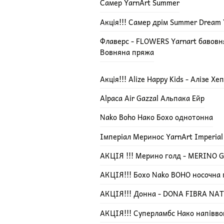
Самер YarnArt Summer
Акція!!! Самер дрім Summer Dream 
Флаверс - FLOWERS Yarnart бавов
Вовняна пряжа
Акція!!! Alize Happy Kids - Алізе Х
Alpaca Air Gazzal Альпака Ейр
Nako Boho Нако Бохо однотонна
Імперіал Меринос YarnArt Imperial
АКЦІЯ !!! Мерино голд - MERINO GO
АКЦІЯ!!! Бохо Nako BOHO носочна
АКЦІЯ!!! Донна - DONA FIBRA NA
АКЦІЯ!!! Суперламбс Нако напівво