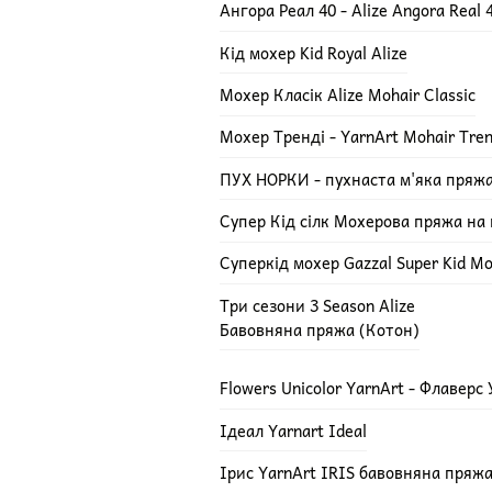
Ангора Реал 40 - Alize Angora Real 
Кід мохер Kid Royal Alize
Мохер Класік Alize Mohair Classic
Мохер Тренді - YarnArt Mohair Tre
ПУХ НОРКИ - пухнаста м'яка пряж
Супер Кід сілк Мохерова пряжа на ш
Суперкід мохер Gazzal Super Kid Mo
Три сезони 3 Season Alize
Бавовняна пряжа (Котон)
Flowers Unicolor YarnArt - Флаверс
Ідеал Yarnart Ideal
Ірис YarnArt IRIS бавовняна пряж