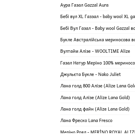
Аура Газал Gazzal Aura
Бебі вул XL Газзал - baby wool XL ga
Бебі Вул Газал - Baby wool Gazzal 
Букле Австралійська мериносова в
Вултайм Алізе - WOOLTIME Alize
Газал Натур Меріно 100% мериносов
Джульєта Букле - Nako Juliet
Лана голд 800 Алізе (Alize Lana Gol
Лана голд Алізе (Alize Lana Gold)
Лана голд файн (Alize Lana Gold)
Лана Фреско Lana Fresco
Меріно Роял - MERİNO ROYAL ALIZ