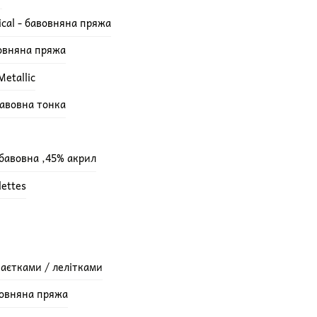
ical - бавовняна пряжа
вовняна пряжа
etallic
бавовна тонка
 бавовна ,45% акрил
lettes
паєтками / лелітками
вовняна пряжа