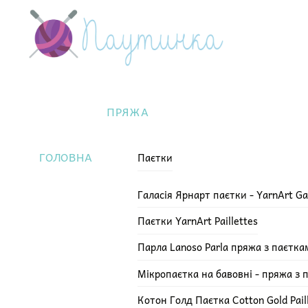
Skip
Menu
to
content
ПРЯЖА
ГОЛОВНА
Паєтки
Галасія Ярнарт паєтки - YarnArt Ga
Паєтки YarnArt Paillettes
Парла Lanoso Parla пряжа з паєтка
Мікропаєтка на бавовні - пряжа з 
Котон Голд Паєтка Cotton Gold Pail