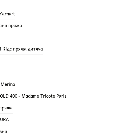
Yarnart
няна пряжа
епі Кідс пряжа дитяча
 Merino
LD 400 - Madame Tricote Paris
 пряжа
TURA
вна