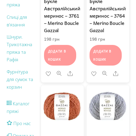
Букле
Букле
пряжа
Австралійський
Австралійський
меринос – 3761
меринос – 3764
Спиці для
– Merino Boucle
– Merino Boucle
в'язання
Gazzal
Gazzal
Шнури.
198
грн
198
грн
Трикотажна
ДОДАТИ В
ДОДАТИ В
пряжа та
Рафія
КОШИК
КОШИК
Фурнітура
Share
Share
для сумок та
корзин
Каталог
пряжі
Про нас
Оплата та