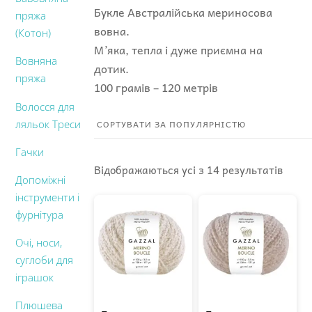
Букле Австралійська мериносова
пряжа
вовна.
(Котон)
М’яка, тепла і дуже приємна на
Вовняна
дотик.
пряжа
100 грамів – 120 метрів
Волосся для
ляльок Треси
Гачки
Sorte
Відображаються усі з 14 результатів
Допоміжні
by
інструменти і
popul
фурнітура
Очі, носи,
суглоби для
іграшок
Плюшева