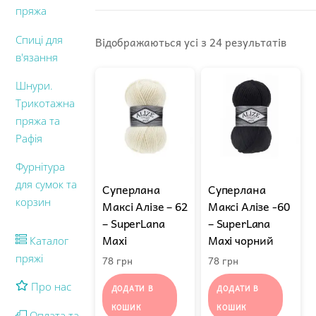
пряжа
Спиці для
Sorte
Відображаються усі з 24 результатів
в'язання
by
popul
Шнури.
Трикотажна
пряжа та
Рафія
Фурнітура
для сумок та
Суперлана
Суперлана
корзин
Максі Алізе – 62
Максі Алізе -60
– SuperLana
– SuperLana
Maxi
Maxi чорний
Каталог
пряжі
78
грн
78
грн
Про нас
ДОДАТИ В
ДОДАТИ В
КОШИК
КОШИК
Оплата та