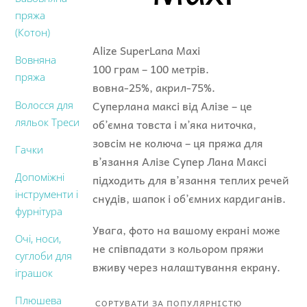
пряжа
(Котон)
Alize SuperLana Maxi
Вовняна
100 грам – 100 метрів.
пряжа
вовна-25%, акрил-75%.
Суперлана максі від Алізе – це
Волосся для
ляльок Треси
об’ємна товста і м’яка ниточка,
зовсім не колюча – ця пряжа для
Гачки
в’язання Алізе Супер Лана Максі
Допоміжні
підходить для в’язання теплих речей
інструменти і
снудів, шапок і об’ємних кардиганів.
фурнітура
Увага, фото на вашому екрані може
Очі, носи,
не співпадати з кольором пряжи
суглоби для
вживу через налаштування екрану.
іграшок
Плюшева