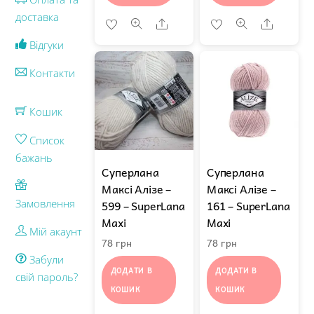
доставка
Share
Share
Відгуки
Контакти
Кошик
Список
бажань
Суперлана
Суперлана
Максі Алізе –
Максі Алізе –
599 – SuperLana
161 – SuperLana
Замовлення
Maxi
Maxi
Мій акаунт
78
грн
78
грн
Забули
ДОДАТИ В
ДОДАТИ В
свій пароль?
КОШИК
КОШИК