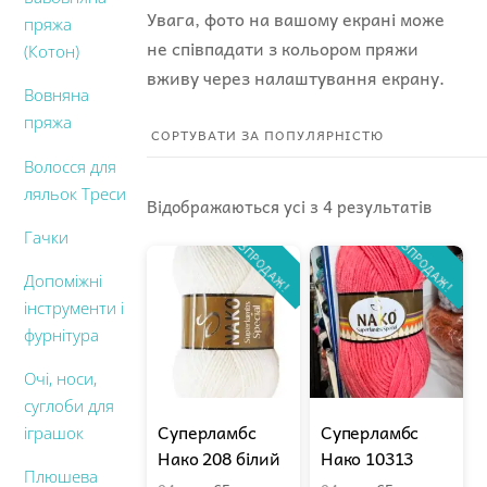
Увага, фото на вашому екрані може
пряжа
не співпадати з кольором пряжи
(Котон)
вживу через налаштування екрану.
Вовняна
пряжа
Волосся для
ляльок Треси
Sorted
Відображаються усі з 4 результатів
by
Гачки
РОЗПРОДАЖ!
РОЗПРОДАЖ!
popular
Допоміжні
інструменти і
фурнітура
Очі, носи,
суглоби для
Суперламбс
Суперламбс
іграшок
Нако 208 білий
Нако 10313
Плюшева