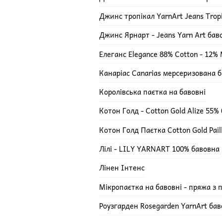
Джинс тропікал YarnArt Jeans Trop
Джинс Ярнарт - Jeans Yarn Art ба
Елеганс Elegance 88% Cotton - 12% M
Канаріас Canarias мерсеризована 
Королівська паєтка на бавовні
Котон Голд - Cotton Gold Alize 55%
Котон Голд Паєтка Cotton Gold Pail
Лілі - LILY YARNART 100% бавовна
Лінен Інтенс
Мікропаєтка на бавовні - пряжа з 
Роузгарден Rosegarden YarnArt ба