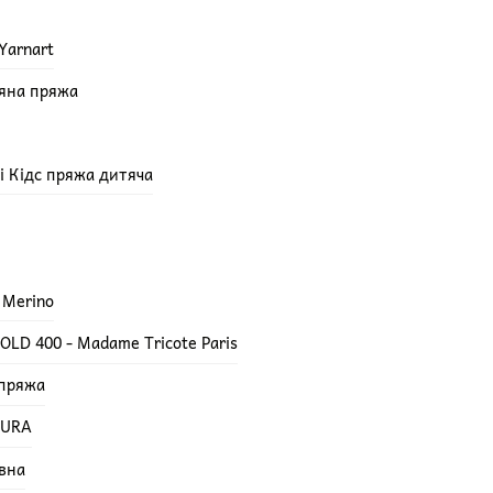
Yarnart
няна пряжа
епі Кідс пряжа дитяча
 Merino
LD 400 - Madame Tricote Paris
 пряжа
TURA
вна