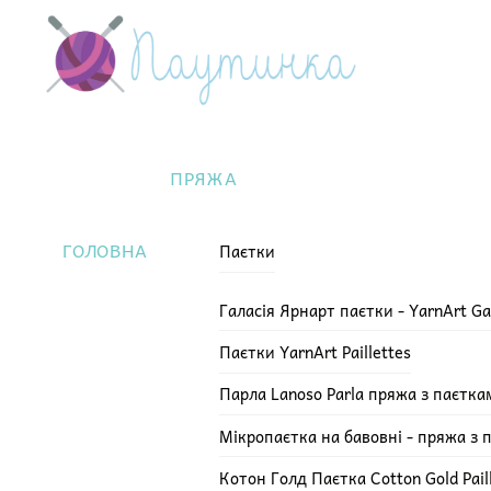
Skip
Menu
to
content
ПРЯЖА
ГОЛОВНА
Паєтки
Галасія Ярнарт паєтки - YarnArt Ga
Паєтки YarnArt Paillettes
Парла Lanoso Parla пряжа з паєтка
Мікропаєтка на бавовні - пряжа з 
Котон Голд Паєтка Cotton Gold Pail