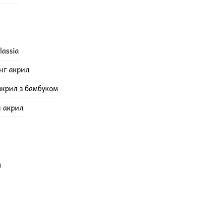
lassia
інг акрил
акрил з бамбуком
й акрил
а