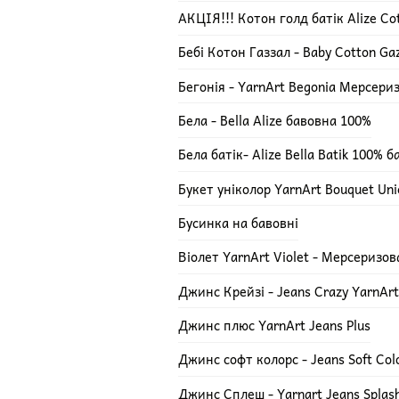
АКЦІЯ!!! Котон голд батік Alize Cot
Бебі Котон Газзал - Baby Cotton Ga
Бегонія - YarnArt Begonia Мерсери
Бела - Bella Alize бавовна 100%
Бела батік- Alize Bella Batik 100% 
Букет уніколор YarnArt Bouquet Uni
Бусинка на бавовні
Віолет YarnArt Violet - Мерсеризо
Джинс Крейзі - Jeans Crazy YarnArt
Джинс плюс YarnArt Jeans Plus
Джинс софт колорс - Jeans Soft Col
Джинс Сплеш - Yarnart Jeans Splas