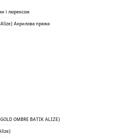
ми і люрексом
e Alize) Акрилова пряжа
 GOLD OMBRE BATIK ALIZE)
lize)