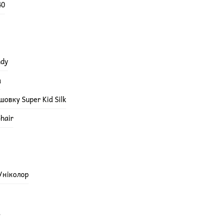
40
ndy
а
овку Super Kid Silk
hair
 Уніколор
а