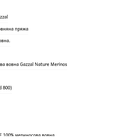
zzal
вовняна пряжа
овна.
а вовна Gazzal Nature Merinos
d 800)
E 100% мериносова вовна