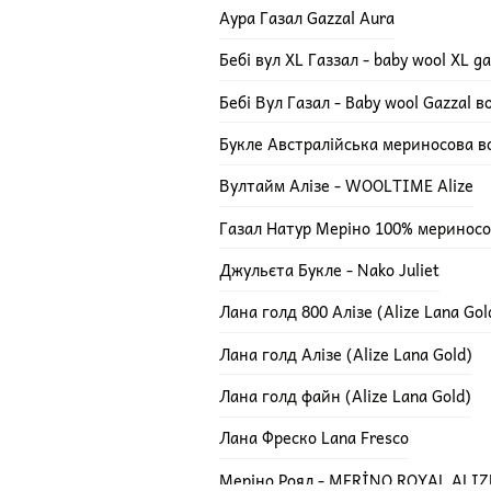
Аура Газал Gazzal Aura
Бебі вул XL Газзал - baby wool XL ga
Бебі Вул Газал - Baby wool Gazzal 
Букле Австралійська мериносова в
Вултайм Алізе - WOOLTIME Alize
Газал Натур Меріно 100% мериносов
Джульєта Букле - Nako Juliet
Лана голд 800 Алізе (Alize Lana Gol
Лана голд Алізе (Alize Lana Gold)
Лана голд файн (Alize Lana Gold)
Лана Фреско Lana Fresco
Меріно Роял - MERİNO ROYAL ALIZ