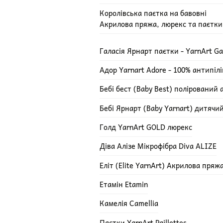
Королівська паєтка на бавовні
Акрилова пряжа, люрекс та паєтки
Галасія Ярнарт паєтки - YarnArt Ga
Адор Yarnart Adore - 100% антипіл
Бебі бест (Baby Best) полірований 
Бебі Ярнарт (Baby Yarnart) дитячи
Голд YarnArt GOLD люрекс
Діва Алізе Мікрофібра Diva ALIZE
Еліт (Elite YarnArt) Акрилова пряж
Етамін Etamin
Камелія Camellia
Паєтки YarnArt Paillettes