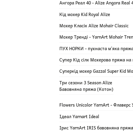
Ангора Реал 40 - Alize Angora Real 
Кід мохер Kid Royal Alize
Мохер Класік Alize Mohair Classic
Мохер Тренді - YarnArt Mohair Tre
ПУХ НОРКИ - пухнаста м'яка пряж
Супер Кід сілк Мохерова пряжа на ш
Суперкід мохер Gazzal Super Kid Mo
Три сезони 3 Season Alize
Бавовняна пряжа (Котон)
Flowers Unicolor YarnArt - Флаверс
Ідеал Yarnart Ideal
Ірис YarnArt IRIS бавовняна пряж