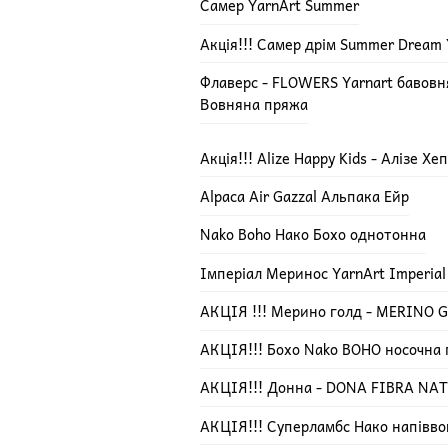
Самер YarnArt Summer
Акція!!! Самер дрім Summer Dream 
Флаверс - FLOWERS Yarnart бавов
Вовняна пряжа
Акція!!! Alize Happy Kids - Алізе Х
Alpaca Air Gazzal Альпака Ейр
Nako Boho Нако Бохо однотонна
Імперіал Меринос YarnArt Imperial
АКЦІЯ !!! Мерино голд - MERINO GO
АКЦІЯ!!! Бохо Nako BOHO носочна
АКЦІЯ!!! Донна - DONA FIBRA NA
АКЦІЯ!!! Суперламбс Нако напівво