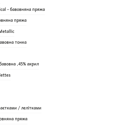
ical - бавовняна пряжа
вовняна пряжа
etallic
бавовна тонка
 бавовна ,45% акрил
lettes
паєтками / лелітками
вовняна пряжа