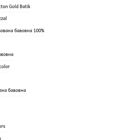
ton Gold Batik
zzal
зована бавовна 100%
бавовна
color
вана бавовна
ors
h