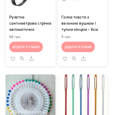
Рулетка
Голка товста з
сантиметрова стрічка
великим вушком і
автоматична
тупим кінцем – 6см
68
грн
9
грн
ДОДАТИ В КОШИК
ДОДАТИ В КОШИК
Share
Share