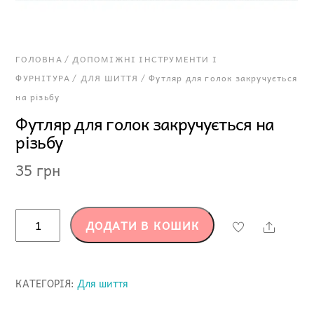
ГОЛОВНА
/
ДОПОМІЖНІ ІНСТРУМЕНТИ І
ФУРНІТУРА
/
ДЛЯ ШИТТЯ
/ Футляр для голок закручується
на різьбу
Футляр для голок закручується на
різьбу
35
грн
Футляр
ДОДАТИ В КОШИК
Share
для
голок
закручується
КАТЕГОРІЯ:
Для шиття
на
різьбу