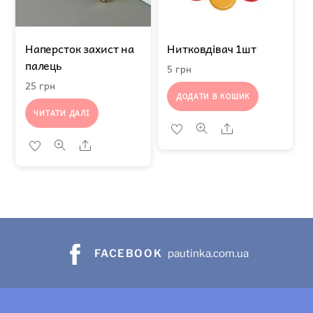
Наперсток захист на
Нитковдівач 1шт
палець
5
грн
25
грн
ДОДАТИ В КОШИК
ЧИТАТИ ДАЛІ
Share
Share
FACEBOOK
pautinka.com.ua