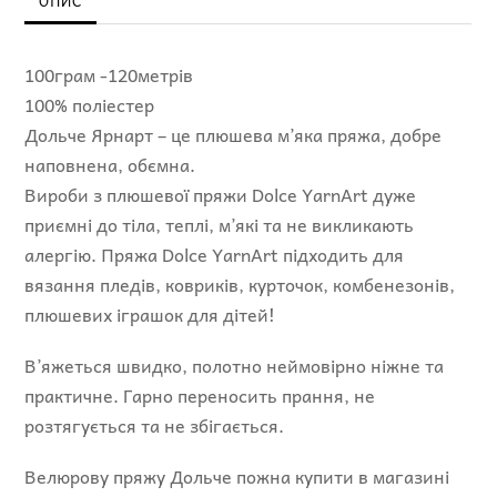
ОПИС
100грам -120метрів
100% поліестер
Дольче Ярнарт – це плюшева м’яка пряжа, добре
наповнена, обємна.
Вироби з плюшевої пряжи Dolce YarnArt дуже
приємні до тіла, теплі, м’які та не викликають
алергію. Пряжа Dolce YarnArt підходить для
вязання пледів, ковриків, курточок, комбенезонів,
плюшевих іграшок для дітей!
В’яжеться швидко, полотно неймовірно ніжне та
практичне. Гарно переносить прання, не
розтягується та не збігається.
Велюрову пряжу Дольче пожна купити в магазині