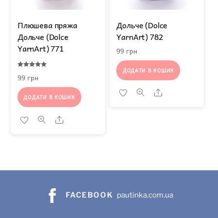
Плюшева пряжа
Дольче (Dolce
Дольче (Dolce
YarnArt) 782
YarnArt) 771
99
грн
ДОДАТИ В КОШИК
Оцінено в
99
грн
5.00
з 5
Share
ДОДАТИ В КОШИК
Share
FACEBOOK
pautinka.com.ua