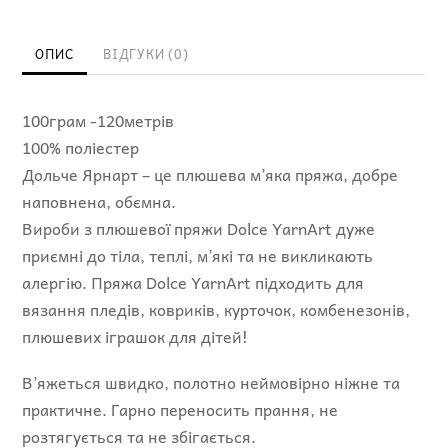
кількість
ОПИС
ВІДГУКИ (0)
100грам -120метрів
100% поліестер
Дольче Ярнарт – це плюшева м’яка пряжа, добре
наповнена, обємна.
Вироби з плюшевої пряжи Dolce YarnArt дуже
приємні до тіла, теплі, м’які та не викликають
алергію. Пряжа Dolce YarnArt підходить для
вязання пледів, ковриків, курточок, комбенезонів,
плюшевих іграшок для дітей!
В’яжеться швидко, полотно неймовірно ніжне та
практичне. Гарно переносить прання, не
розтягується та не збігається.