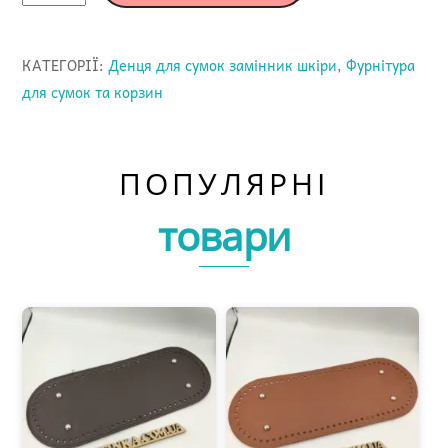
сумки
графіт
КАТЕГОРІЇ:
Денця для сумок замінник шкіри
,
Фурнітура
25см
для сумок та корзин
кількість
ПОПУЛЯРНІ
товари