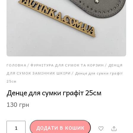
ГОЛОВНА
/
ФУРНІТУРА ДЛЯ СУМОК ТА КОРЗИН
/
ДЕНЦЯ
ДЛЯ СУМОК ЗАМІННИК ШКІРИ
/ Денце для сумки графіт
25см
Денце для сумки графіт 25см
130
грн
Денце
ДОДАТИ В КОШИК
Share
для