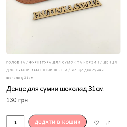
ГОЛОВНА
/
ФУРНІТУРА ДЛЯ СУМОК ТА КОРЗИН
/
ДЕНЦЯ
ДЛЯ СУМОК ЗАМІННИК ШКІРИ
/ Денце для сумки
шоколад 31см
Денце для сумки шоколад 31см
130
грн
Денце
ДОДАТИ В КОШИК
Share
для