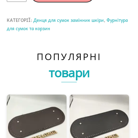
сумки
шоколад
КАТЕГОРІЇ:
Денця для сумок замінник шкіри
,
Фурнітура
31см
для сумок та корзин
кількість
ПОПУЛЯРНІ
товари