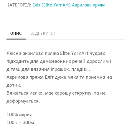
Elite
КАТЕГОРІЯ:
Еліт (Elite YarnArt) Акрилова пряжа
41
червоний
кількість
ОПИС
ВІДГУКИ (0)
Якісна акрилова пряжа Elite YarnArt чудово
підходить для демісезонних речей дорослим і
дітям, для вязання іграшок, пледів…
Акрилова пряжа Еліт дуже мяка та приємна на
дотик.
Вяжеться легко, має хорошу сткрутку, та не
деформується.
100% акрил
100 г – 300м