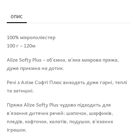
-
620
ОПИС
кількість
100% мікрополіестер
100 г – 120м
Alize Softy Plus – об’ємна, м’яка махрова пряжа,
дуже приємна на дотик.
Речі з Алізе Софті Плюс виходять дуже гарні, теплі
та затишні.
Пряжа Alize Softy Plus чудово підходить для
в’язання дитячих речей: шапочок, шарфиків,
пледів, кофточок, халатів, подушок, в’язаних
іграшок.