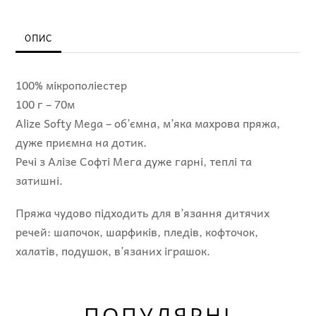
-
485
ОПИС
кількість
100% мікрополіестер
100 г – 70м
Alize Softy Mega – об’ємна, м’яка махрова пряжа,
дуже приємна на дотик.
Речі з Алізе Софті Мега дуже гарні, теплі та
затишні.
Пряжа чудово підходить для в’язання дитячих
речей: шапочок, шарфиків, пледів, кофточок,
халатів, подушок, в’язаних іграшок.
ПОПУЛЯРНІ