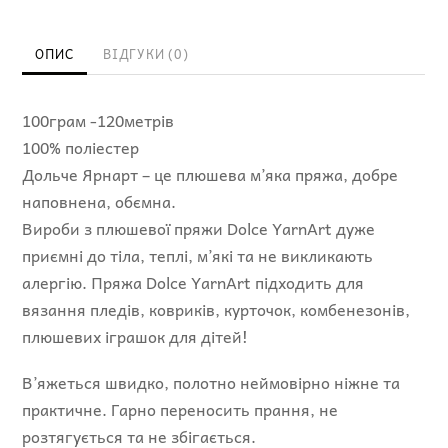
кількість
ОПИС
ВІДГУКИ (0)
100грам -120метрів
100% поліестер
Дольче Ярнарт – це плюшева м’яка пряжа, добре
наповнена, обємна.
Вироби з плюшевої пряжи Dolce YarnArt дуже
приємні до тіла, теплі, м’які та не викликають
алергію. Пряжа Dolce YarnArt підходить для
вязання пледів, ковриків, курточок, комбенезонів,
плюшевих іграшок для дітей!
В’яжеться швидко, полотно неймовірно ніжне та
практичне. Гарно переносить прання, не
розтягується та не збігається.