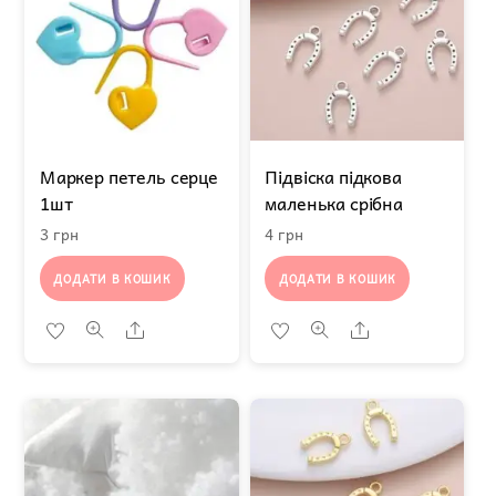
Маркер петель серце
Підвіска підкова
1шт
маленька срібна
3
грн
4
грн
ДОДАТИ В КОШИК
ДОДАТИ В КОШИК
Share
Share