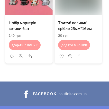
Набір маркерів
Тризуб великий
котики 6шт
срібло 25мм*16мм
140
грн
20
грн
ДОДАТИ В КОШИК
ДОДАТИ В КОШИК
Share
Share
FACEBOOK
pautinka.com.ua