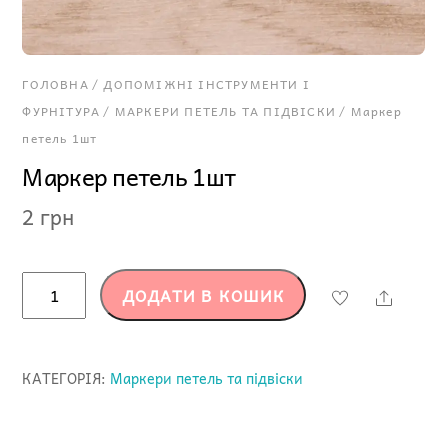
ГОЛОВНА
/
ДОПОМІЖНІ ІНСТРУМЕНТИ І
ФУРНІТУРА
/
МАРКЕРИ ПЕТЕЛЬ ТА ПІДВІСКИ
/ Маркер
петель 1шт
Маркер петель 1шт
2
грн
Маркер
ДОДАТИ В КОШИК
Share
петель
1шт
кількість
КАТЕГОРІЯ:
Маркери петель та підвіски