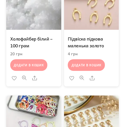
Холофайбер білий –
Підвіска підкова
100 грам
маленька золото
20
грн
4
грн
ДОДАТИ В КОШИК
ДОДАТИ В КОШИК
Share
Share