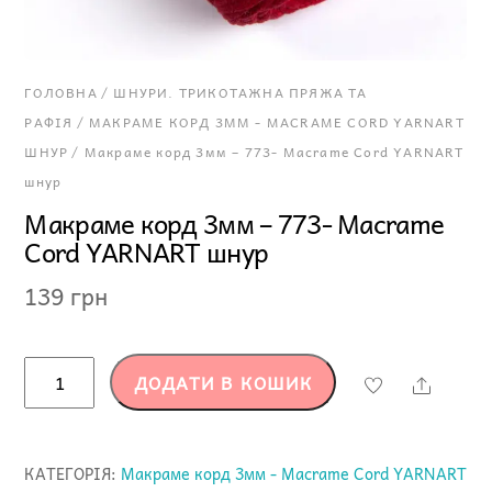
ГОЛОВНА
/
ШНУРИ. ТРИКОТАЖНА ПРЯЖА ТА
РАФІЯ
/
МАКРАМЕ КОРД 3ММ - MACRAME CORD YARNART
ШНУР
/ Макраме корд 3мм – 773- Macrame Cord YARNART
шнур
Макраме корд 3мм – 773- Macrame
Cord YARNART шнур
139
грн
Макраме
ДОДАТИ В КОШИК
Share
корд
3мм
-
КАТЕГОРІЯ:
Макраме корд 3мм - Macrame Cord YARNART
773-