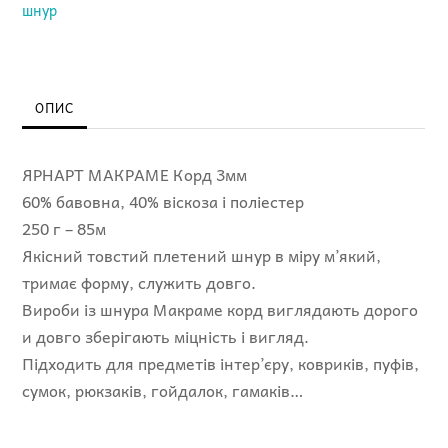
шнур
Macrame
Cord
YARNART
шнур
ОПИС
кількість
ЯРНАРТ МАКРАМЕ Корд 3мм
60% бавовна, 40% віскоза і поліестер
250 г – 85м
Якісний товстий плетений шнур в міру м’який,
тримає форму, служить довго.
Вироби із шнура Макраме корд виглядають дорого
и довго зберігають міцність і вигляд.
Підходить для предметів інтер’єру, ковриків, пуфів,
сумок, рюкзаків, гойдалок, гамаків…