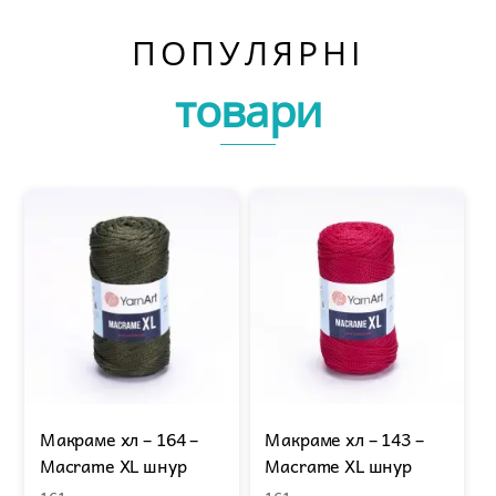
XL
ПОПУЛЯРНІ
шнур
кількість
товари
Макраме хл – 164 –
Макраме хл – 143 –
Macrame XL шнур
Macrame XL шнур