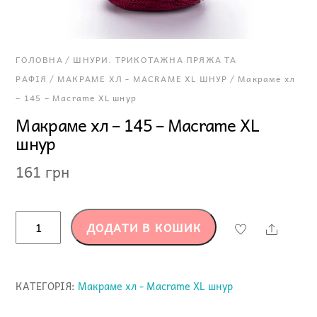
ГОЛОВНА
/
ШНУРИ. ТРИКОТАЖНА ПРЯЖА ТА
РАФІЯ
/
МАКРАМЕ ХЛ - MACRAME XL ШНУР
/ Макраме хл
– 145 – Macrame XL шнур
Макраме хл – 145 – Macrame XL
шнур
161
грн
Макраме
ДОДАТИ В КОШИК
Share
хл
-
145
КАТЕГОРІЯ:
Макраме хл - Macrame XL шнур
-
Macrame