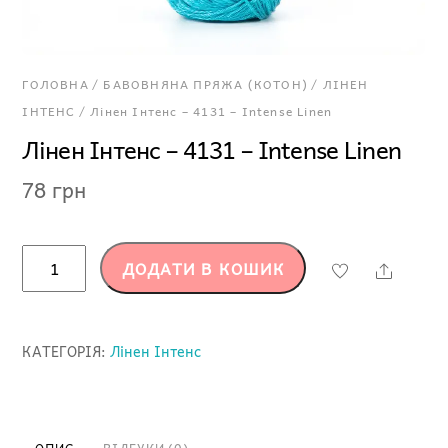
ГОЛОВНА
/
БАВОВНЯНА ПРЯЖА (КОТОН)
/
ЛІНЕН
ІНТЕНС
/ Лінен Інтенс – 4131 – Intense Linen
Лінен Інтенс – 4131 – Intense Linen
78
грн
Лінен
ДОДАТИ В КОШИК
Share
Інтенс
-
4131
КАТЕГОРІЯ:
Лінен Інтенс
-
Intense
Linen
кількість