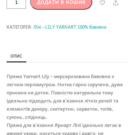
ДОДАТИ В КОШИК
Share
YARNART
LILY
-
КАТЕГОРІЯ:
Лілі - LILY YARNART 100% бавовна
5307
-
100%
бавовна
ОПИС
кількість
Пряжа Yarnart Lily – мерсеризована бавовна з
легким перламутром. Нитка гарно скручена, дуже
приємна на дотик. Повністю натуральна тому
ідеально підходить для в’язання літніх речей та
елементів декору, скатертин, серветок, топів,
суконь, спідниць.
Пряжа для в’язання Ярнарт Лілі ідеально лягає в
ажурні узори, носиться чудово і довго, не