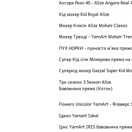
Ангора Реал 40 - Alize Angora Real 
Кід мохер Kid Royal Alize
Мохер Класік Alize Mohair Classic
Мохер Тренді - YarnArt Mohair Tre
ПУХ НОРКИ - пухнаста м'яка пряж
Супер Кід сілк Мохерова пряжа на ш
Суперкід мохер Gazzal Super Kid Mo
Три сезони 3 Season Alize
Бавовняна пряжа (Котон)
Flowers Unicolor YarnArt - Флаверс
Ідеал Yarnart Ideal
Ірис YarnArt IRIS бавовняна пряж