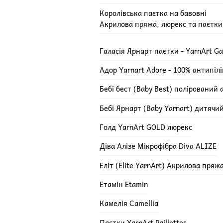
Королівська паєтка на бавовні
Акрилова пряжа, люрекс та паєтки
Галасія Ярнарт паєтки - YarnArt Ga
Адор Yarnart Adore - 100% антипіл
Бебі бест (Baby Best) полірований 
Бебі Ярнарт (Baby Yarnart) дитячи
Голд YarnArt GOLD люрекс
Діва Алізе Мікрофібра Diva ALIZE
Еліт (Elite YarnArt) Акрилова пряж
Етамін Etamin
Камелія Camellia
Паєтки YarnArt Paillettes