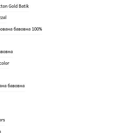
ton Gold Batik
zzal
зована бавовна 100%
бавовна
color
вана бавовна
ors
h