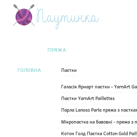
Skip
Menu
to
content
ПРЯЖА
ГОЛОВНА
Паєтки
Галасія Ярнарт паєтки - YarnArt Ga
Паєтки YarnArt Paillettes
Парла Lanoso Parla пряжа з паєтка
Мікропаєтка на бавовні - пряжа з 
Котон Голд Паєтка Cotton Gold Pail