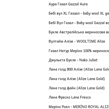
Аура Газал Gazzal Aura
Бебі вул XL Газзал - baby wool XL ga
Бебі Вул Газал - Baby wool Gazzal 
Букле Австралійська мериносова в
Вултайм Алізе - WOOLTIME Alize
Газал Натур Меріно 100% мериносов
Джульєта Букле - Nako Juliet
Лана голд 800 Алізе (Alize Lana Gol
Лана голд Алізе (Alize Lana Gold)
Лана голд файн (Alize Lana Gold)
Лана Фреско Lana Fresco
Меріно Роял - MERİNO ROYAL ALIZ