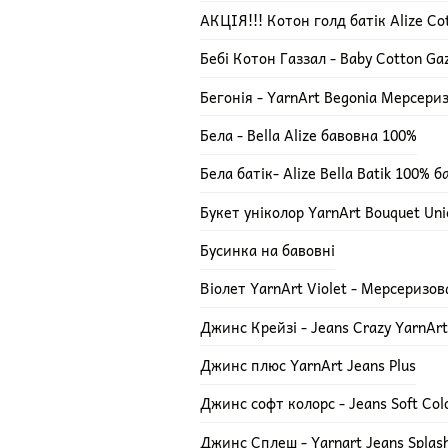
АКЦІЯ!!! Котон голд батік Alize Cot
Бебі Котон Газзал - Baby Cotton Ga
Бегонія - YarnArt Begonia Мерсери
Бела - Bella Alize бавовна 100%
Бела батік- Alize Bella Batik 100% 
Букет уніколор YarnArt Bouquet Uni
Бусинка на бавовні
Віолет YarnArt Violet - Мерсеризо
Джинс Крейзі - Jeans Crazy YarnArt
Джинс плюс YarnArt Jeans Plus
Джинс софт колорс - Jeans Soft Col
Джинс Сплеш - Yarnart Jeans Splas