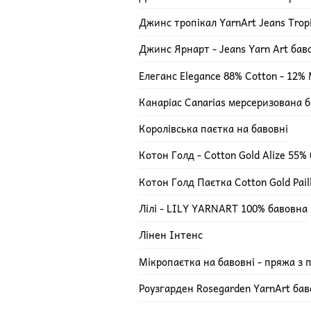
Джинс тропікал YarnArt Jeans Trop
Джинс Ярнарт - Jeans Yarn Art ба
Елеганс Elegance 88% Cotton - 12% M
Канаріас Canarias мерсеризована 
Королівська паєтка на бавовні
Котон Голд - Cotton Gold Alize 55%
Котон Голд Паєтка Cotton Gold Pail
Лілі - LILY YARNART 100% бавовна
Лінен Інтенс
Мікропаєтка на бавовні - пряжа з 
Роузгарден Rosegarden YarnArt ба