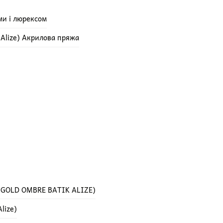
ми і люрексом
e Alize) Акрилова пряжа
 GOLD OMBRE BATIK ALIZE)
lize)