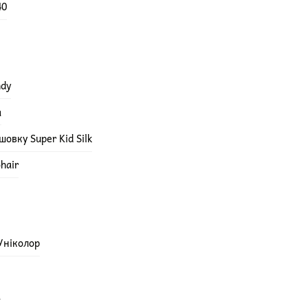
40
ndy
а
овку Super Kid Silk
hair
 Уніколор
а