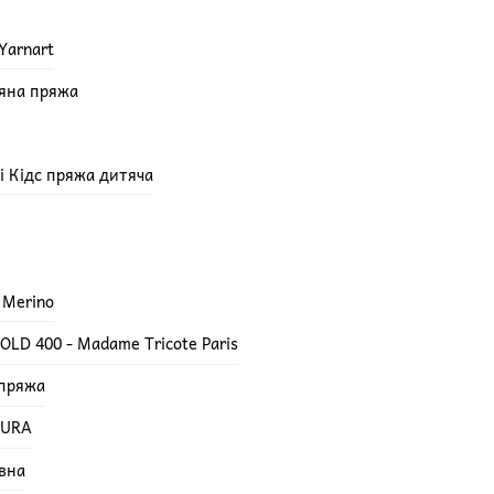
Yarnart
няна пряжа
епі Кідс пряжа дитяча
 Merino
LD 400 - Madame Tricote Paris
 пряжа
TURA
вна