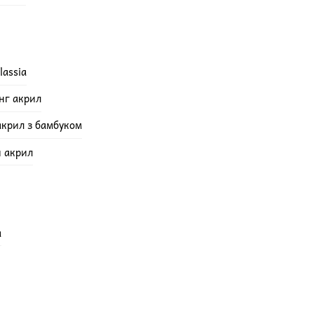
lassia
інг акрил
акрил з бамбуком
й акрил
а