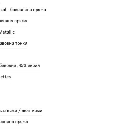
ical - бавовняна пряжа
вовняна пряжа
etallic
бавовна тонка
 бавовна ,45% акрил
lettes
паєтками / лелітками
вовняна пряжа