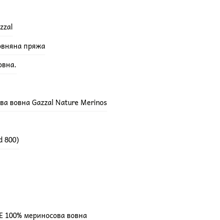
zzal
вовняна пряжа
овна.
а вовна Gazzal Nature Merinos
d 800)
E 100% мериносова вовна