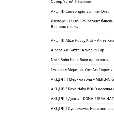
Самер YarnArt Summer
Акція!!! Самер дрім Summer Dream 
Флаверс - FLOWERS Yarnart бавов
Вовняна пряжа
Акція!!! Alize Happy Kids - Алізе Х
Alpaca Air Gazzal Альпака Ейр
Nako Boho Нако Бохо однотонна
Імперіал Меринос YarnArt Imperial
АКЦІЯ !!! Мерино голд - MERINO GO
АКЦІЯ!!! Бохо Nako BOHO носочна
АКЦІЯ!!! Донна - DONA FIBRA NA
АКЦІЯ!!! Суперламбс Нако напівво