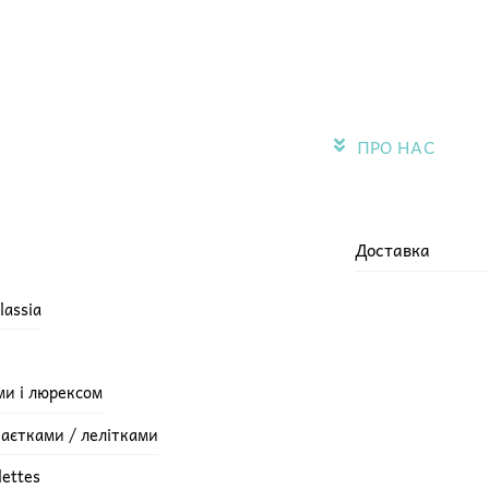
ПРО НАС
Доставка
lassia
ми і люрексом
паєтками / лелітками
lettes