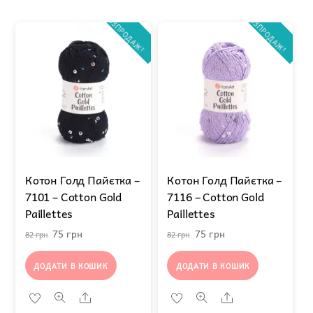
РОЗПРОДАЖ!
РОЗПРОДАЖ!
Котон Голд Пайєтка –
Котон Голд Пайєтка –
7101 – Cotton Gold
7116 – Cotton Gold
Paillettes
Paillettes
Оригінальна
Поточна
Оригінальна
Поточна
75
грн
75
грн
82
грн
82
грн
ціна:
ціна:
ціна:
ціна:
ДОДАТИ В КОШИК
ДОДАТИ В КОШИК
82 грн.
75 грн.
82 грн.
75 грн.
Share
Share