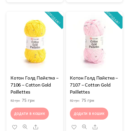
РОЗПРОДАЖ!
РОЗПРОДАЖ!
Котон Голд Пайєтка –
Котон Голд Пайєтка –
7106 – Cotton Gold
7107 – Cotton Gold
Paillettes
Paillettes
Оригінальна
Поточна
Оригінальна
Поточна
75
грн
75
грн
82
грн
82
грн
ціна:
ціна:
ціна:
ціна:
ДОДАТИ В КОШИК
ДОДАТИ В КОШИК
82 грн.
75 грн.
82 грн.
75 грн.
Share
Share