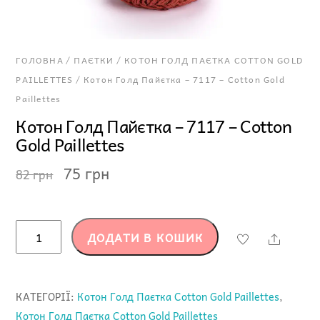
ГОЛОВНА
/
ПАЄТКИ
/
КОТОН ГОЛД ПАЄТКА COTTON GOLD
PAILLETTES
/ Котон Голд Пайєтка – 7117 – Cotton Gold
Paillettes
Котон Голд Пайєтка – 7117 – Cotton
Gold Paillettes
Оригінальна
Поточна
75
грн
82
грн
ціна:
ціна:
82 грн.
75 грн.
Котон
ДОДАТИ В КОШИК
Share
Голд
Пайєтка
-
КАТЕГОРІЇ:
Котон Голд Паєтка Cotton Gold Paillettes
,
7117
Котон Голд Паєтка Cotton Gold Paillettes