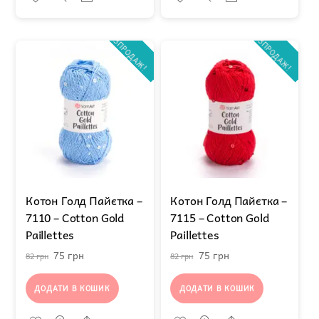
РОЗПРОДАЖ!
РОЗПРОДАЖ!
Котон Голд Пайєтка –
Котон Голд Пайєтка –
7110 – Cotton Gold
7115 – Cotton Gold
Paillettes
Paillettes
Оригінальна
Поточна
Оригінальна
Поточна
75
грн
75
грн
82
грн
82
грн
ціна:
ціна:
ціна:
ціна:
ДОДАТИ В КОШИК
ДОДАТИ В КОШИК
82 грн.
75 грн.
82 грн.
75 грн.