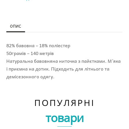
-
Cotton
Gold
Paillettes
ОПИС
кількість
82% бавовна – 18% поліестер
50грамів – 140 метрів
Натуральна бавовняна ниточка з пайєтками. М’яка
і приємна на дотик. Підходить для літнього та
демісезонного одягу.
ПОПУЛЯРНІ
товари