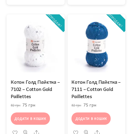
РОЗПРОДАЖ!
РОЗПРОДАЖ!
Котон Голд Пайєтка –
Котон Голд Пайєтка –
7102 – Cotton Gold
7111 – Cotton Gold
Paillettes
Paillettes
Оригінальна
Поточна
Оригінальна
Поточна
75
грн
75
грн
82
грн
82
грн
ціна:
ціна:
ціна:
ціна:
ДОДАТИ В КОШИК
ДОДАТИ В КОШИК
82 грн.
75 грн.
82 грн.
75 грн.
Share
Share