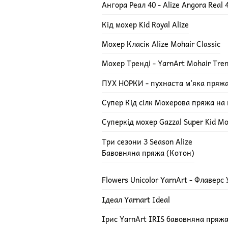
Ангора Реал 40 - Alize Angora Real 
Кід мохер Kid Royal Alize
Мохер Класік Alize Mohair Classic
Мохер Тренді - YarnArt Mohair Tre
ПУХ НОРКИ - пухнаста м'яка пряж
Супер Кід сілк Мохерова пряжа на ш
Суперкід мохер Gazzal Super Kid Mo
Три сезони 3 Season Alize
Бавовняна пряжа (Котон)
Flowers Unicolor YarnArt - Флаверс
Ідеал Yarnart Ideal
Ірис YarnArt IRIS бавовняна пряж