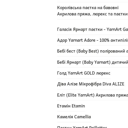
Королівська паєтка на бавовні
Акрилова пряжа, люрекс та паєтки
Галасія Ярнарт паєтки - YarnArt Ga
Адор Yarnart Adore - 100% антипіл
Бебі бест (Baby Best) полірований 
Бебі Ярнарт (Baby Yarnart) дитячи
Голд YarnArt GOLD люрекс
Діва Алізе Мікрофібра Diva ALIZE
Еліт (Elite YarnArt) Акрилова пряж
Етамін Etamin
Камелія Camellia
Паєтки YarnArt Paillettes