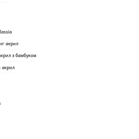
lassia
інг акрил
акрил з бамбуком
й акрил
а