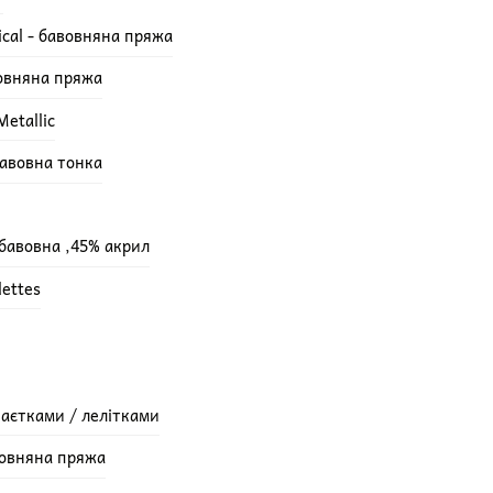
ical - бавовняна пряжа
вовняна пряжа
etallic
бавовна тонка
 бавовна ,45% акрил
lettes
паєтками / лелітками
вовняна пряжа