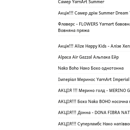
Самер YarnArt Summer
Акція!!! Самер дрім Summer Dream 
Флаверс - FLOWERS Yarnart бавов
Вовняна пряжа
Акція!!! Alize Happy Kids - Алізе Х
Alpaca Air Gazzal Альпака Ейр
Nako Boho Нако Бохо однотонна
Імперіал Меринос YarnArt Imperial
АКЦІЯ !!! Мерино голд - MERINO GO
АКЦІЯ!!! Бохо Nako BOHO носочна
АКЦІЯ!!! Донна - DONA FIBRA NA
АКЦІЯ!!! Суперламбс Нако напівво