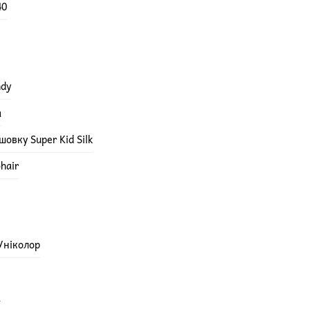
40
ndy
а
овку Super Kid Silk
hair
 Уніколор
а