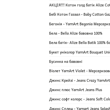
АКЦІЯ!!! Котон голд батік Alize Cot
Бебі Котон Газзал - Baby Cotton Ga
Бегонія - YarnArt Begonia Мерсери
Бела - Bella Alize бавовна 100%
Бела батік- Alize Bella Batik 100% 
Букет уніколор YarnArt Bouquet Uni
Бусинка на бавовні
Віолет YarnArt Violet - Мерсеризо
Джинс Крейзі - Jeans Crazy YarnArt
Джинс плюс YarnArt Jeans Plus
Джинс софт колорс - Jeans Soft Col
Джинс Сплеш - Yarnart Jeans Splas