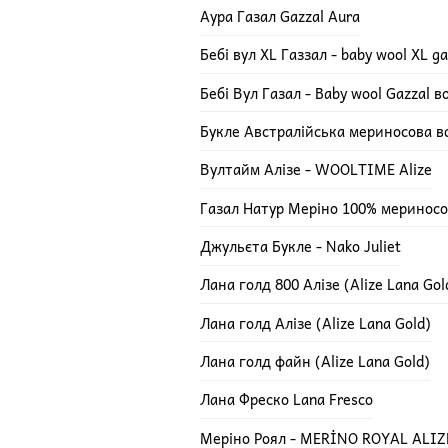
Аура Газал Gazzal Aura
Бебі вул XL Газзал - baby wool XL ga
Бебі Вул Газал - Baby wool Gazzal 
Букле Австралійська мериносова в
Вултайм Алізе - WOOLTIME Alize
Газал Натур Меріно 100% мериносов
Джульєта Букле - Nako Juliet
Лана голд 800 Алізе (Alize Lana Gol
Лана голд Алізе (Alize Lana Gold)
Лана голд файн (Alize Lana Gold)
Лана Фреско Lana Fresco
Меріно Роял - MERİNO ROYAL ALIZ