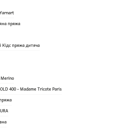
Yarnart
няна пряжа
епі Кідс пряжа дитяча
 Merino
LD 400 - Madame Tricote Paris
 пряжа
TURA
вна