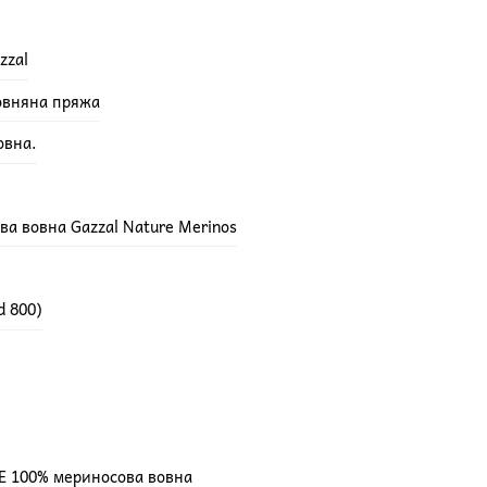
zzal
вовняна пряжа
овна.
а вовна Gazzal Nature Merinos
d 800)
E 100% мериносова вовна