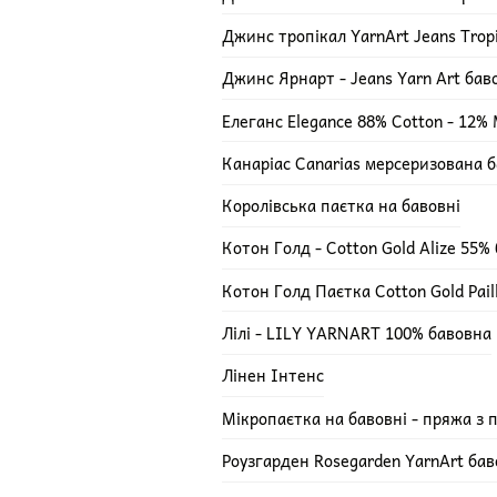
Джинс тропікал YarnArt Jeans Trop
Джинс Ярнарт - Jeans Yarn Art ба
Елеганс Elegance 88% Cotton - 12% M
Канаріас Canarias мерсеризована 
Королівська паєтка на бавовні
Котон Голд - Cotton Gold Alize 55%
Котон Голд Паєтка Cotton Gold Pail
Лілі - LILY YARNART 100% бавовна
Лінен Інтенс
Мікропаєтка на бавовні - пряжа з 
Роузгарден Rosegarden YarnArt ба