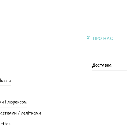
ПРО НАС
Доставка
lassia
ми і люрексом
паєтками / лелітками
lettes