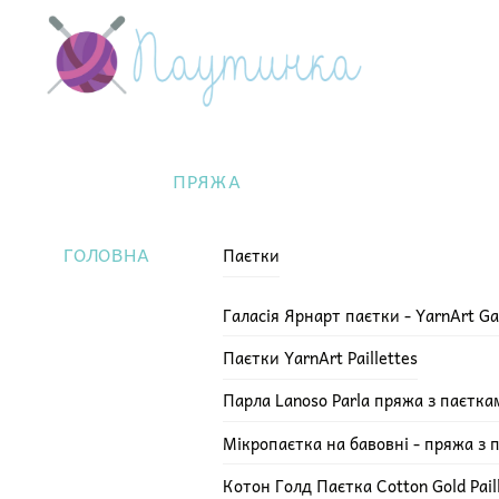
Skip
Menu
to
content
ПРЯЖА
ГОЛОВНА
Паєтки
Галасія Ярнарт паєтки - YarnArt Ga
Паєтки YarnArt Paillettes
Парла Lanoso Parla пряжа з паєтка
Мікропаєтка на бавовні - пряжа з 
Котон Голд Паєтка Cotton Gold Pail