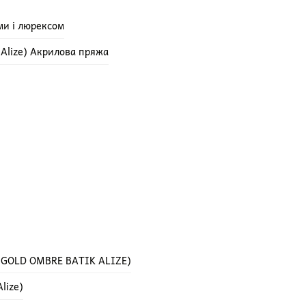
ми і люрексом
e Alize) Акрилова пряжа
 GOLD OMBRE BATIK ALIZE)
lize)