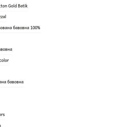
ton Gold Batik
zzal
зована бавовна 100%
бавовна
color
вана бавовна
ors
h