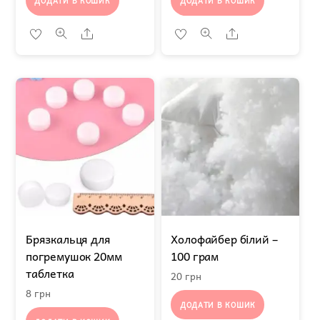
ДОДАТИ В КОШИК
ДОДАТИ В КОШИК
Share
Share
Брязкальця для
Холофайбер білий –
погремушок 20мм
100 грам
таблетка
20
грн
8
грн
ДОДАТИ В КОШИК