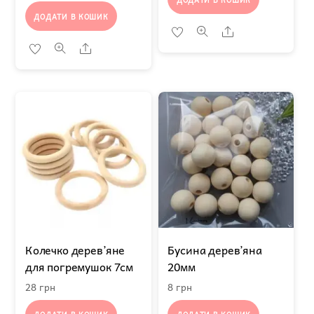
ДОДАТИ В КОШИК
Share
Share
Колечко дерев’яне
Бусина дерев’яна
для погремушок 7см
20мм
28
грн
8
грн