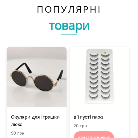
ПОПУЛЯРНІ
товари
Окуляри для іграшки
вії густі пара
люкс
20
грн
90
грн
ДОДАТИ В КОШИК