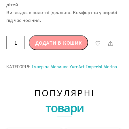
дітей.
Виглядає в полотні ідеально.
Комфортна у виробі
під час носіння.
Імперіал
ДОДАТИ В КОШИК
Share
Меринос
-
3331
КАТЕГОРІЯ:
Імперіал Меринос YarnArt Imperial Merino
-
YarnArt
Imperial
ПОПУЛЯРНІ
Merino
кількість
товари