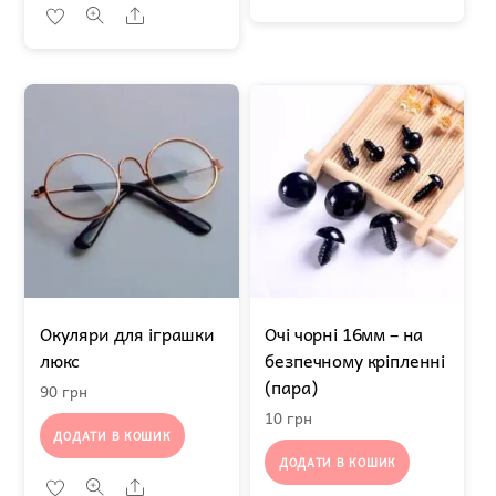
Share
Окуляри для іграшки
Очі чорні 16мм – на
люкс
безпечному кріпленні
(пара)
90
грн
10
грн
ДОДАТИ В КОШИК
ДОДАТИ В КОШИК
Share