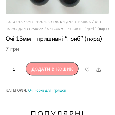
ГОЛОВНА
/
ОЧІ, НОСИ, СУГЛОБИ ДЛЯ ІГРАШОК
/
ОЧІ
ЧОРНІ ДЛЯ ІГРАШОК
/ Очі 13мм – пришивні “гриб” (пара)
Очі 13мм – пришивні “гриб” (пара)
7
грн
Очі
ДОДАТИ В КОШИК
Share
13мм
-
пришивні
КАТЕГОРІЯ:
Очі чорні для іграшок
"гриб"
(пара)
кількість
ПОПУЛЯРНІ