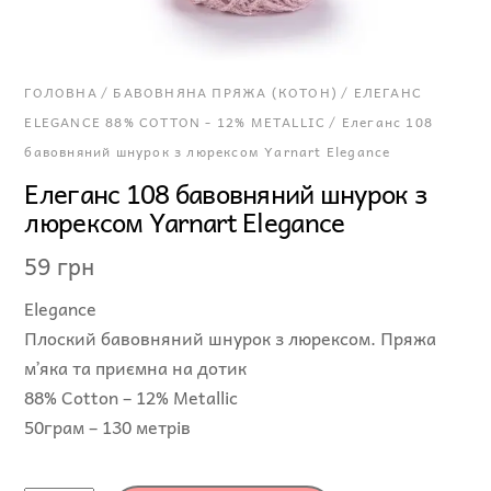
ГОЛОВНА
/
БАВОВНЯНА ПРЯЖА (КОТОН)
/
ЕЛЕГАНС
ELEGANCE 88% COTTON - 12% METALLIC
/ Елеганс 108
бавовняний шнурок з люрексом Yarnart Elegance
Елеганс 108 бавовняний шнурок з
люрексом Yarnart Elegance
59
грн
Elegance
Плоский бавовняний шнурок з люрексом. Пряжа
мʼяка та приємна на дотик
88% Cotton – 12% Metallic
50грам – 130 метрів