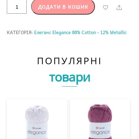
Елеганс
ДОДАТИ В КОШИК
Share
108
бавовняний
шнурок
КАТЕГОРІЯ:
Елеганс Elegance 88% Cotton - 12% Metallic
з
люрексом
Yarnart
ПОПУЛЯРНІ
Elegance
кількість
товари