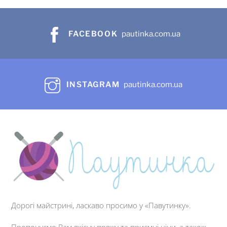
FACEBOOK
pautinka.com.ua
INSTAGRAM
pautinka.com.ua
Дорогі майстрині, ласкаво просимо у «Павутинку».
Пропонуємо Вам якісну пряжу та приємні ціни, а також