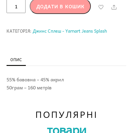
Джинс
ДОДАТИ В КОШИК
Share
Сплеш
-
960
КАТЕГОРІЯ:
Джинс Сплеш - Yarnart Jeans Splash
-
Yarnart
Jeans
Splash
ОПИС
кількість
55% бавовна – 45% акрил
50грам – 160 метрів
ПОПУЛЯРНІ
товари