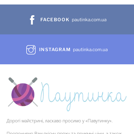
FACEBOOK
pautinka.com.ua
INSTAGRAM
pautinka.com.ua
Дорогі майстрині, ласкаво просимо у «Павутинку».
Пропонуємо Вам якісну пряжу та приємні ціни, а також