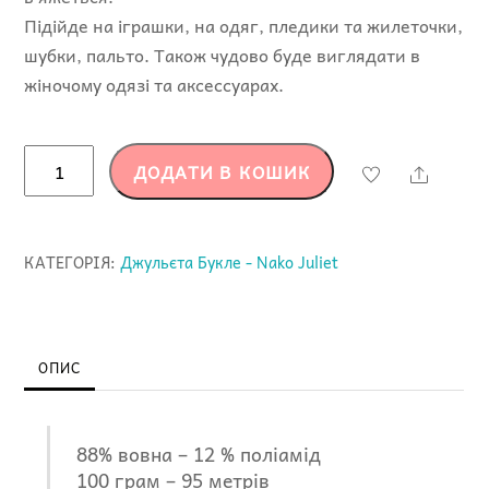
Підійде на іграшки, на одяг, пледики та жилеточки,
шубки, пальто. Також чудово буде виглядати в
жіночому одязі та аксессуарах.
Джульєта
ДОДАТИ В КОШИК
Share
Букле
-
14222
КАТЕГОРІЯ:
Джульєта Букле - Nako Juliet
-
Nako
Juliet
кількість
ОПИС
88% вовна – 12 % поліамід
100 грам – 95 метрів