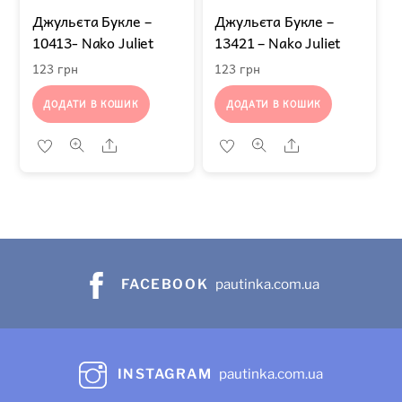
Джульєта Букле –
Джульєта Букле –
10413- Nako Juliet
13421 – Nako Juliet
123
грн
123
грн
ДОДАТИ В КОШИК
ДОДАТИ В КОШИК
Share
Share
FACEBOOK
pautinka.com.ua
INSTAGRAM
pautinka.com.ua