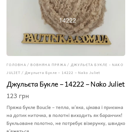
ГОЛОВНА
/
ВОВНЯНА ПРЯЖА
/
ДЖУЛЬЄТА БУКЛЕ - NAKO
JULIET
/ Джульєта Букле – 14222 – Nako Juliet
Джульєта Букле – 14222 – Nako Juliet
123
грн
Пряжа букле Boucle – тепла, м’яка, цікава і приємна
на дотик ниточка, в полотні виходить як баранчик!
Букльоване полотно, не потребує візерунку, швидко
в’яжеться.