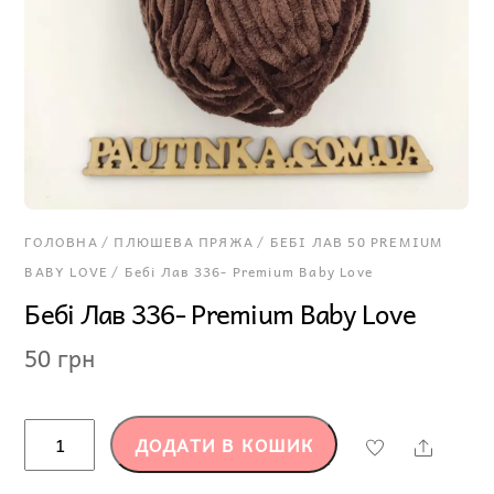
ГОЛОВНА
/
ПЛЮШЕВА ПРЯЖА
/
БЕБІ ЛАВ 50 PREMIUM
BABY LOVE
/ Бебі Лав 336- Premium Baby Lovе
Бебі Лав 336- Premium Baby Lovе
50
грн
Бебі
ДОДАТИ В КОШИК
Share
Лав
336-