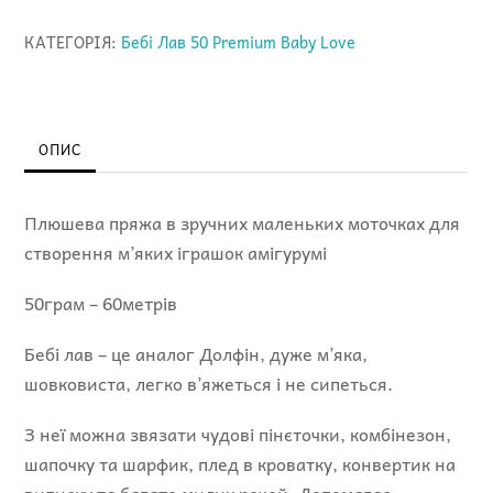
Premium
КАТЕГОРІЯ:
Бебі Лав 50 Premium Baby Love
Baby
Lovе
кількість
ОПИС
Плюшева пряжа в зручних маленьких моточках для
створення м’яких іграшок амігурумі
50грам – 60метрів
Бебі лав – це аналог Долфін, дуже м’яка,
шовковиста, легко в’яжеться і не сипеться.
З неї можна звязати чудові пінєточки, комбінезон,
шапочку та шарфик, плед в кроватку, конвертик на