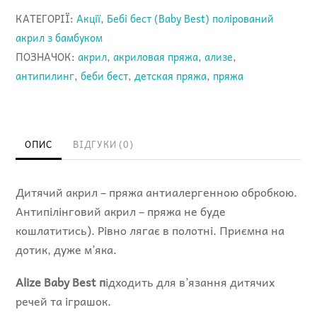
164
КАТЕГОРІЇ:
Акції
,
Бебі бест (Baby Best) полірований
-
акрил з бамбуком
полірований
ПОЗНАЧОК:
акрил
,
акриловая пряжа
,
ализе
,
акрил
антипилинг
,
беби бест
,
детская пряжа
,
пряжа
з
бамбуком
кількість
ОПИС
ВІДГУКИ (0)
Дитячий акрил – пряжа антиалергенною обробкою.
Антипілінговий акрил – пряжа не буде
кошлатитись). Рівно лягає в полотні. Приємна на
дотик, дуже м’яка.
Alize Baby Best п
ідходить для в’язання дитячих
речей та іграшок.