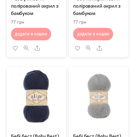
полірований акрил з
полірований акрил з
бамбуком
бамбуком
77
грн
77
грн
ДОДАТИ В КОШИК
ДОДАТИ В КОШИК
Share
Share
Бебі бест (Baby Best)
Бебі бест (Baby Best)