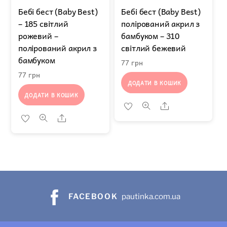
Бебі бест (Baby Best)
Бебі бест (Baby Best)
– 185 світлий
полірований акрил з
рожевий –
бамбуком – 310
полірований акрил з
світлий бежевий
бамбуком
77
грн
77
грн
ДОДАТИ В КОШИК
ДОДАТИ В КОШИК
Share
Share
FACEBOOK
pautinka.com.ua