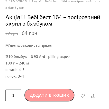
З БАМБУКОМ
/ Акція!!! Бебі бест 164 – полірований акрил
з бамбуком
Акція!!! Бебі бест 164 – полірований
акрил з бамбуком
Оригінальна
Поточна
64
грн
77
грн
ціна:
ціна:
М’яка шовковиста пряжа
77 грн.
64 грн.
%10 бамбук – %90 Anti-pilling акрил
100 г – 240 м
шпиці: 4-5
гачок: 3-4
Акція!!!
ДОДАТИ В КОШИК
Share
Бебі
бест