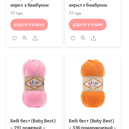
акрил з бамбуком
акрил з бамбуком
77
грн
77
грн
ДОДАТИ В КОШИК
ДОДАТИ В КОШИК
Share
Share
Бебі бест (Baby Best)
Бебі бест (Baby Best)
– 191 рожевий –
– 336 помаранчевий –