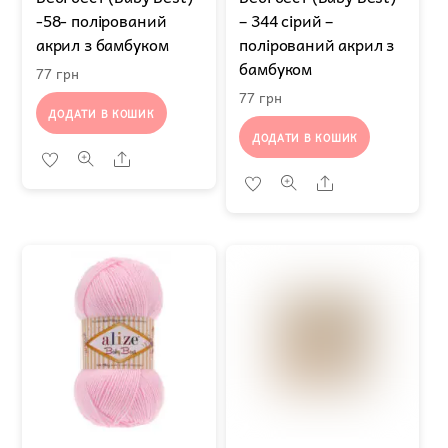
-58- полірований
– 344 сірий –
акрил з бамбуком
полірований акрил з
бамбуком
77
грн
77
грн
ДОДАТИ В КОШИК
ДОДАТИ В КОШИК
Share
Share