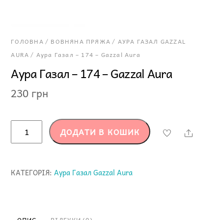
ГОЛОВНА
/
ВОВНЯНА ПРЯЖА
/
АУРА ГАЗАЛ GAZZAL
AURA
/ Аура Газал – 174 – Gazzal Aura
Аура Газал – 174 – Gazzal Aura
230
грн
Аура
ДОДАТИ В КОШИК
Share
Газал
-
174
КАТЕГОРІЯ:
Аура Газал Gazzal Aura
-
Gazzal
Aura
кількість