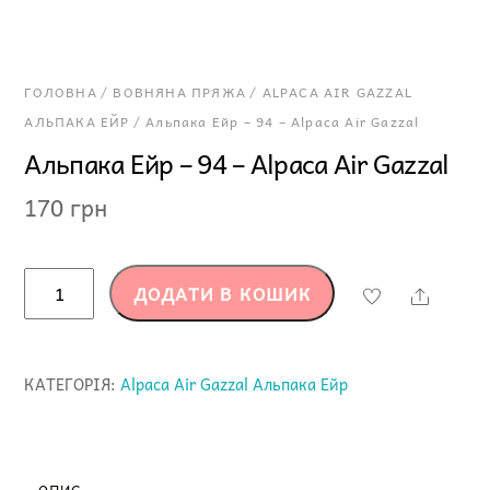
ГОЛОВНА
/
ВОВНЯНА ПРЯЖА
/
ALPACA AIR GAZZAL
АЛЬПАКА ЕЙР
/ Альпака Ейр – 94 – Alpaca Air Gazzal
Альпака Ейр – 94 – Alpaca Air Gazzal
170
грн
Альпака
ДОДАТИ В КОШИК
Share
Ейр
-
94
КАТЕГОРІЯ:
Alpaca Air Gazzal Альпака Ейр
-
Alpaca
Air
Gazzal