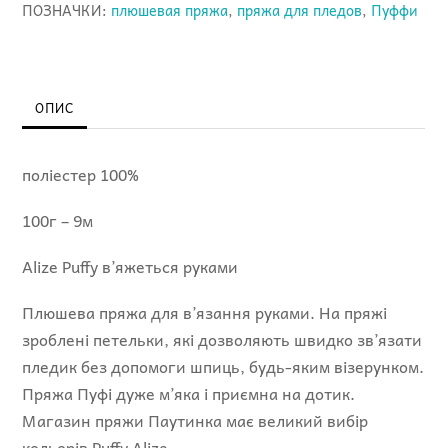
ПОЗНАЧКИ:
плюшевая пряжа
,
пряжа для пледов
,
Пуффи
Алізе)
кількість
ОПИС
поліестер 100%
100г – 9м
Alize Puffy в’яжеться руками
Плюшева пряжа для в’язання руками. На пряжі
зроблені петельки, які дозволяють швидко зв’язати
пледик без допомоги шпиць, будь-яким візерунком.
Пряжа Пуфі дуже м’яка і приємна на дотик.
Магазин пряжи Паутинка має великий вибір
кольорів Puffy Alize.