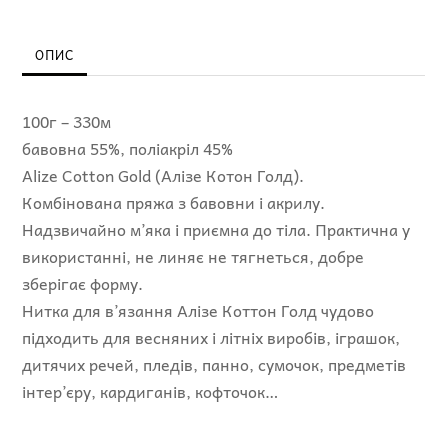
ОПИС
100г – 330м
бавовна 55%, поліакріл 45%
Alize Cotton Gold (Алізе Котон Голд).
Комбінована пряжа з бавовни і акрилу.
Надзвичайно м’яка і приємна до тіла. Практична у
використанні, не линяє не тягнеться, добре
зберігає форму.
Нитка для в’язання Алізе Коттон Голд чудово
підходить для весняних і літніх виробів, іграшок,
дитячих речей, пледів, панно, сумочок, предметів
інтер’єру, кардиганів, кофточок…