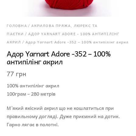
ГОЛОВНА
/
АКРИЛОВА ПРЯЖА, ЛЮРЕКС ТА
ПАЄТКИ
/
АДОР YARNART ADORE - 100% АНТИПІЛІНГ
АКРИЛ
/ Адор Yarnart Adore -352 – 100% антипілінг акрил
Адор Yarnart Adore -352 – 100%
антипілінг акрил
77
грн
100% антипілінг акрил
100грам – 280 метрів
М’який якісний акрил що не кошлатиться при
правильному догляді. Дуже приємний на дотик.
Гарно лягає в полотні.