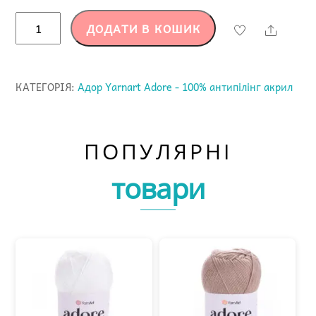
Адор
ДОДАТИ В КОШИК
Share
Yarnart
Adore
-352
КАТЕГОРІЯ:
Адор Yarnart Adore - 100% антипілінг акрил
-
100%
антипілінг
ПОПУЛЯРНІ
акрил
кількість
товари