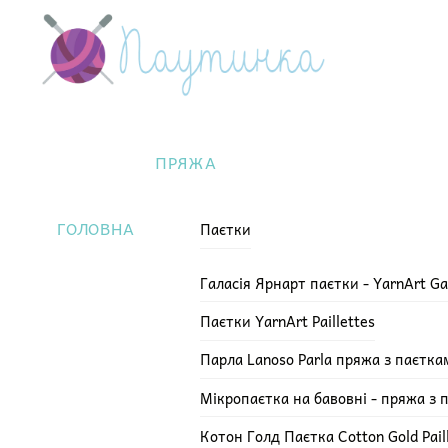
Skip
Menu
to
content
ПРЯЖА
ГОЛОВНА
Паєтки
Галасія Ярнарт паєтки - YarnArt Ga
Паєтки YarnArt Paillettes
Парла Lanoso Parla пряжа з паєтка
Мікропаєтка на бавовні - пряжа з 
Котон Голд Паєтка Cotton Gold Pail