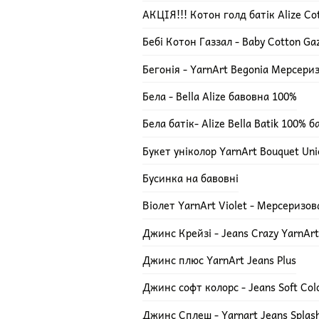
АКЦІЯ!!! Котон голд батік Alize Cot
Бебі Котон Газзал - Baby Cotton Ga
Бегонія - YarnArt Begonia Мерсери
Бела - Bella Alize бавовна 100%
Бела батік- Alize Bella Batik 100% 
Букет уніколор YarnArt Bouquet Uni
Бусинка на бавовні
Віолет YarnArt Violet - Мерсеризо
Джинс Крейзі - Jeans Crazy YarnArt
Джинс плюс YarnArt Jeans Plus
Джинс софт колорс - Jeans Soft Col
Джинс Сплеш - Yarnart Jeans Splas