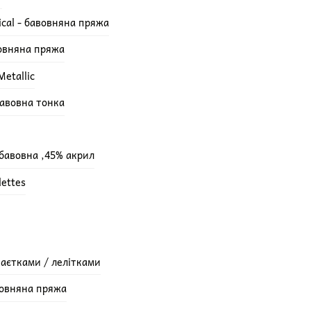
ical - бавовняна пряжа
вовняна пряжа
etallic
бавовна тонка
 бавовна ,45% акрил
lettes
паєтками / лелітками
вовняна пряжа