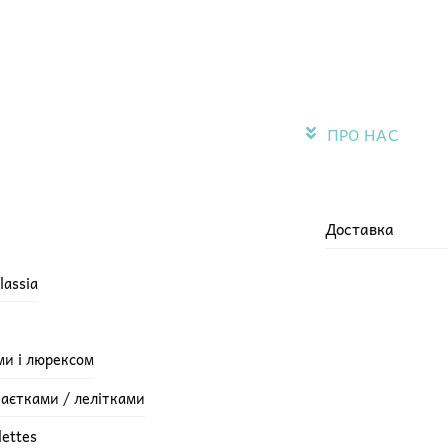
ПРО НАС
Доставка
lassia
ми і люрексом
паєтками / лелітками
lettes