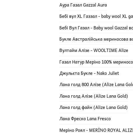
Аура Газал Gazzal Aura
Бебі вул XL Газзал - baby wool XL ga
Бебі Вул Газал - Baby wool Gazzal 
Букле Австралійська мериносова в
Вултайм Алізе - WOOLTIME Alize
Газал Натур Меріно 100% мериносов
Джульєта Букле - Nako Juliet
Лана голд 800 Алізе (Alize Lana Gol
Лана голд Алізе (Alize Lana Gold)
Лана голд файн (Alize Lana Gold)
Лана Фреско Lana Fresco
Меріно Роял - MERİNO ROYAL ALIZ