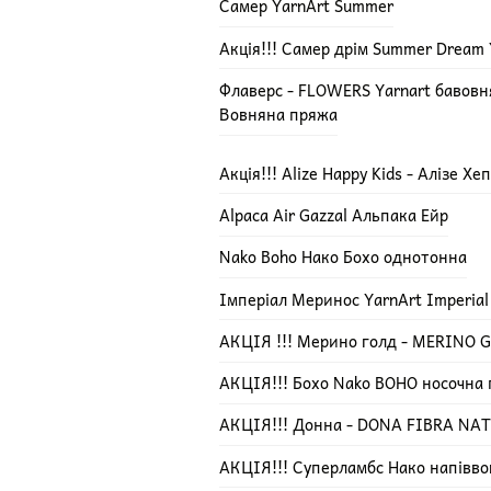
Самер YarnArt Summer
Акція!!! Самер дрім Summer Dream 
Флаверс - FLOWERS Yarnart бавов
Вовняна пряжа
Акція!!! Alize Happy Kids - Алізе Х
Alpaca Air Gazzal Альпака Ейр
Nako Boho Нако Бохо однотонна
Імперіал Меринос YarnArt Imperial
АКЦІЯ !!! Мерино голд - MERINO GO
АКЦІЯ!!! Бохо Nako BOHO носочна
АКЦІЯ!!! Донна - DONA FIBRA NA
АКЦІЯ!!! Суперламбс Нако напівво