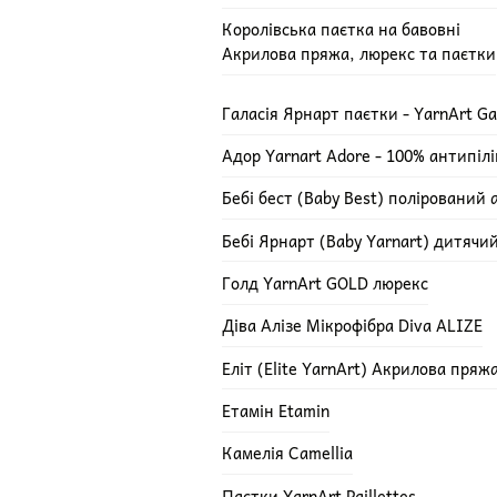
Королівська паєтка на бавовні
Акрилова пряжа, люрекс та паєтки
Галасія Ярнарт паєтки - YarnArt Ga
Адор Yarnart Adore - 100% антипіл
Бебі бест (Baby Best) полірований 
Бебі Ярнарт (Baby Yarnart) дитячи
Голд YarnArt GOLD люрекс
Діва Алізе Мікрофібра Diva ALIZE
Еліт (Elite YarnArt) Акрилова пряж
Етамін Etamin
Камелія Camellia
Паєтки YarnArt Paillettes