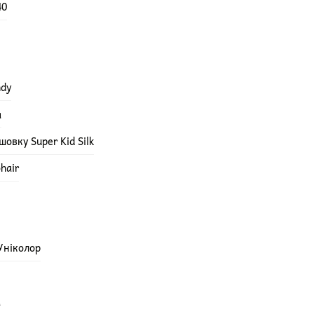
40
ndy
а
овку Super Kid Silk
hair
 Уніколор
а