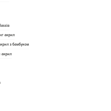
lassia
інг акрил
акрил з бамбуком
й акрил
а