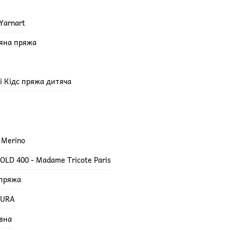
Yarnart
няна пряжа
епі Кідс пряжа дитяча
 Merino
LD 400 - Madame Tricote Paris
 пряжа
TURA
вна