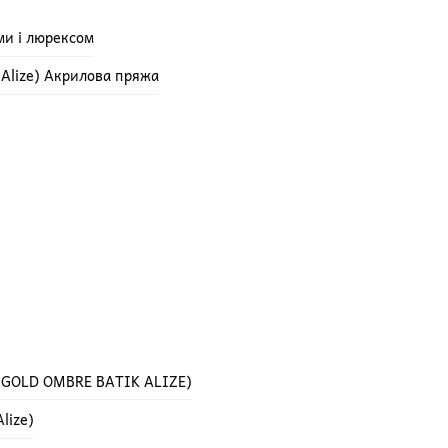
ми і люрексом
e Alize) Акрилова пряжа
 GOLD OMBRE BATIK ALIZE)
lize)