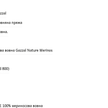
zzal
вовняна пряжа
овна.
а вовна Gazzal Nature Merinos
d 800)
E 100% мериносова вовна