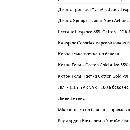
Джинс тропікал YarnArt Jeans Trop
Джинс Ярнарт - Jeans Yarn Art ба
Елеганс Elegance 88% Cotton - 12% M
Канаріас Canarias мерсеризована 
Королівська паєтка на бавовні
Котон Голд - Cotton Gold Alize 55%
Котон Голд Паєтка Cotton Gold Pail
Лілі - LILY YARNART 100% бавовна
Лінен Інтенс
Мікропаєтка на бавовні - пряжа з 
Роузгарден Rosegarden YarnArt ба