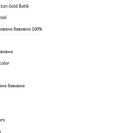
ton Gold Batik
zzal
зована бавовна 100%
бавовна
color
вана бавовна
ors
h