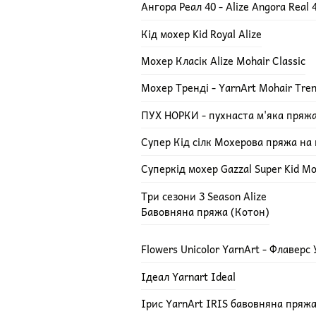
Ангора Реал 40 - Alize Angora Real 
Кід мохер Kid Royal Alize
Мохер Класік Alize Mohair Classic
Мохер Тренді - YarnArt Mohair Tre
ПУХ НОРКИ - пухнаста м'яка пряж
Супер Кід сілк Мохерова пряжа на ш
Суперкід мохер Gazzal Super Kid Mo
Три сезони 3 Season Alize
Бавовняна пряжа (Котон)
Flowers Unicolor YarnArt - Флаверс
Ідеал Yarnart Ideal
Ірис YarnArt IRIS бавовняна пряж