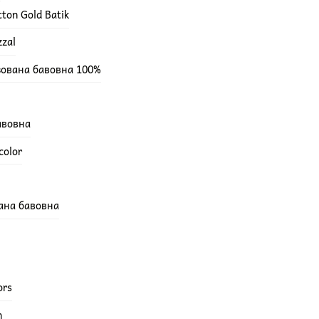
ton Gold Batik
zzal
зована бавовна 100%
бавовна
color
вана бавовна
ors
h