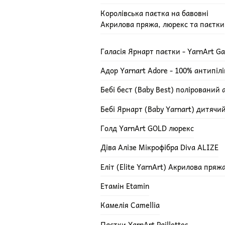
Королівська паєтка на бавовні
Акрилова пряжа, люрекс та паєтки
Галасія Ярнарт паєтки - YarnArt Ga
Адор Yarnart Adore - 100% антипіл
Бебі бест (Baby Best) полірований 
Бебі Ярнарт (Baby Yarnart) дитячи
Голд YarnArt GOLD люрекс
Діва Алізе Мікрофібра Diva ALIZE
Еліт (Elite YarnArt) Акрилова пряж
Етамін Etamin
Камелія Camellia
Паєтки YarnArt Paillettes