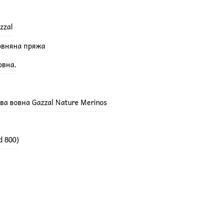
zzal
вовняна пряжа
овна.
а вовна Gazzal Nature Merinos
d 800)
E 100% мериносова вовна