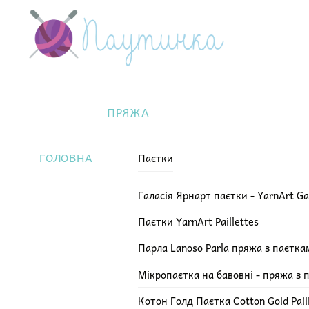
Skip
Menu
to
content
ПРЯЖА
ГОЛОВНА
Паєтки
Галасія Ярнарт паєтки - YarnArt Ga
Паєтки YarnArt Paillettes
Парла Lanoso Parla пряжа з паєтка
Мікропаєтка на бавовні - пряжа з 
Котон Голд Паєтка Cotton Gold Pail