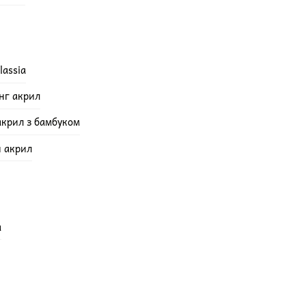
lassia
інг акрил
акрил з бамбуком
й акрил
а