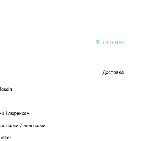
ПРО НАС
Доставка
lassia
ми і люрексом
паєтками / лелітками
lettes