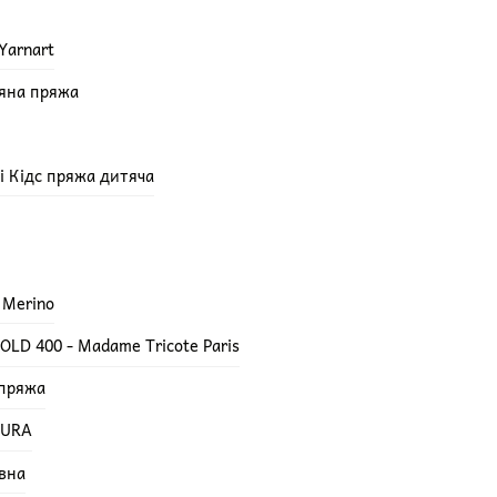
Yarnart
няна пряжа
епі Кідс пряжа дитяча
 Merino
LD 400 - Madame Tricote Paris
 пряжа
TURA
вна