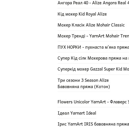
Ангора Реал 40 - Alize Angora Real 
Кід мохер Kid Royal Alize
Мохер Класік Alize Mohair Classic
Мохер Тренді - YarnArt Mohair Tre
ПУХ НОРКИ - пухнаста м'яка пряж
Супер Кід сілк Мохерова пряжа на ш
Суперкід мохер Gazzal Super Kid Mo
Три сезони 3 Season Alize
Бавовняна пряжа (Котон)
Flowers Unicolor YarnArt - Флаверс
Ідеал Yarnart Ideal
Ірис YarnArt IRIS бавовняна пряж