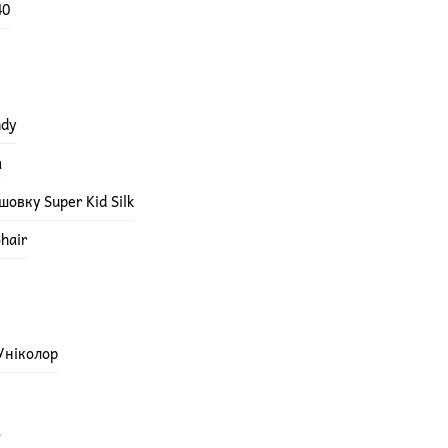
40
ndy
а
овку Super Kid Silk
hair
 Уніколор
а