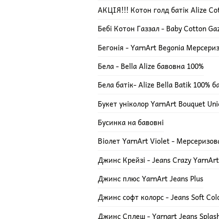
АКЦІЯ!!! Котон голд батік Alize Cot
Бебі Котон Газзал - Baby Cotton Ga
Бегонія - YarnArt Begonia Мерсери
Бела - Bella Alize бавовна 100%
Бела батік- Alize Bella Batik 100% 
Букет уніколор YarnArt Bouquet Uni
Бусинка на бавовні
Віолет YarnArt Violet - Мерсеризо
Джинс Крейзі - Jeans Crazy YarnArt
Джинс плюс YarnArt Jeans Plus
Джинс софт колорс - Jeans Soft Col
Джинс Сплеш - Yarnart Jeans Splas