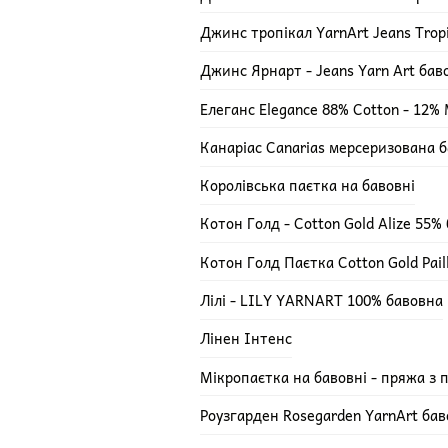
Джинс тропікал YarnArt Jeans Trop
Джинс Ярнарт - Jeans Yarn Art ба
Елеганс Elegance 88% Cotton - 12% M
Канаріас Canarias мерсеризована 
Королівська паєтка на бавовні
Котон Голд - Cotton Gold Alize 55%
Котон Голд Паєтка Cotton Gold Pail
Лілі - LILY YARNART 100% бавовна
Лінен Інтенс
Мікропаєтка на бавовні - пряжа з 
Роузгарден Rosegarden YarnArt ба