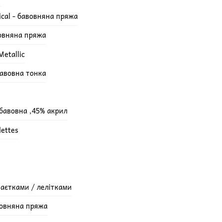
ical - бавовняна пряжа
вовняна пряжа
etallic
бавовна тонка
 бавовна ,45% акрил
lettes
паєтками / лелітками
вовняна пряжа