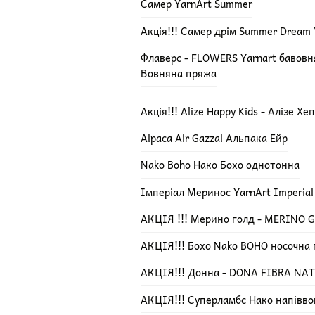
Самер YarnArt Summer
Акція!!! Самер дрім Summer Dream 
Флаверс - FLOWERS Yarnart бавов
Вовняна пряжа
Акція!!! Alize Happy Kids - Алізе Х
Alpaca Air Gazzal Альпака Ейр
Nako Boho Нако Бохо однотонна
Імперіал Меринос YarnArt Imperial
АКЦІЯ !!! Мерино голд - MERINO GO
АКЦІЯ!!! Бохо Nako BOHO носочна
АКЦІЯ!!! Донна - DONA FIBRA NA
АКЦІЯ!!! Суперламбс Нако напівво