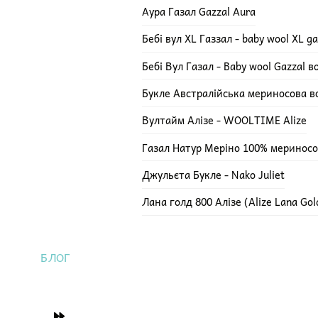
Аура Газал Gazzal Aura
Бебі вул XL Газзал - baby wool XL ga
Бебі Вул Газал - Baby wool Gazzal 
Букле Австралійська мериносова в
Вултайм Алізе - WOOLTIME Alize
Газал Натур Меріно 100% мериносов
Джульєта Букле - Nako Juliet
Лана голд 800 Алізе (Alize Lana Gol
Лана голд Алізе (Alize Lana Gold)
Лана голд файн (Alize Lana Gold)
БЛОГ
Лана Фреско Lana Fresco
Меріно Роял - MERİNO ROYAL ALIZ