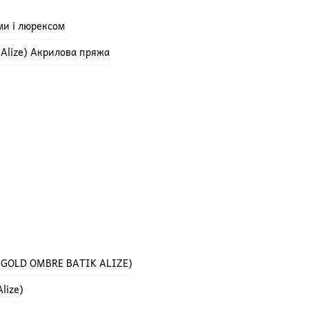
ми і люрексом
e Alize) Акрилова пряжа
 GOLD OMBRE BATIK ALIZE)
lize)