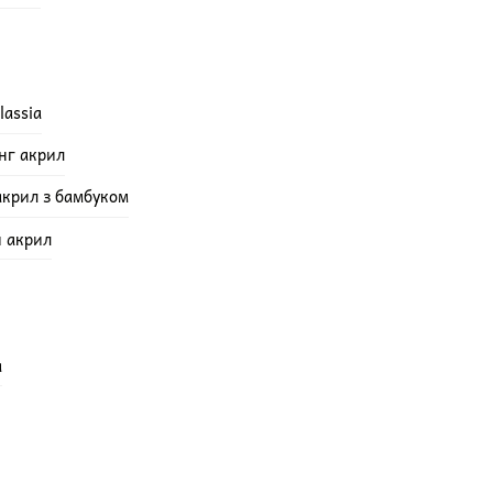
lassia
інг акрил
акрил з бамбуком
й акрил
а