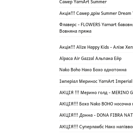
Самер YarnArt Summer
Акція!!! Самер дрім Summer Dream 
Флаверс - FLOWERS Yarnart бавов
Вовняна пряжа
Акція!!! Alize Happy Kids - Алізе Х
Alpaca Air Gazzal Альпака Ейр
Nako Boho Нако Бохо однотонна
Імперіал Меринос YarnArt Imperial
АКЦІЯ !!! Мерино голд - MERINO GO
АКЦІЯ!!! Бохо Nako BOHO носочна
АКЦІЯ!!! Донна - DONA FIBRA NA
АКЦІЯ!!! Суперламбс Нако напівво