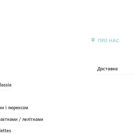
ПРО НАС
Доставка
lassia
ми і люрексом
паєтками / лелітками
lettes