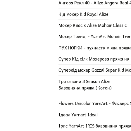
Ангора Реал 40 - Alize Angora Real 
Кід мохер Kid Royal Alize
Мохер Класік Alize Mohair Classic
Мохер Тренді - YarnArt Mohair Tre
ПУХ НОРКИ - пухнаста м'яка пряж
Супер Кід сілк Мохерова пряжа на ш
Суперкід мохер Gazzal Super Kid Mo
Три сезони 3 Season Alize
Бавовняна пряжа (Котон)
Flowers Unicolor YarnArt - Флаверс
Ідеал Yarnart Ideal
Ірис YarnArt IRIS бавовняна пряж