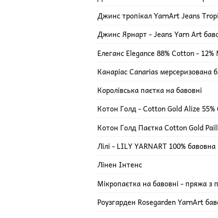
Джинс тропікал YarnArt Jeans Trop
Джинс Ярнарт - Jeans Yarn Art ба
Елеганс Elegance 88% Cotton - 12% M
Канаріас Canarias мерсеризована 
Королівська паєтка на бавовні
Котон Голд - Cotton Gold Alize 55%
Котон Голд Паєтка Cotton Gold Pail
Лілі - LILY YARNART 100% бавовна
Лінен Інтенс
Мікропаєтка на бавовні - пряжа з 
Роузгарден Rosegarden YarnArt ба