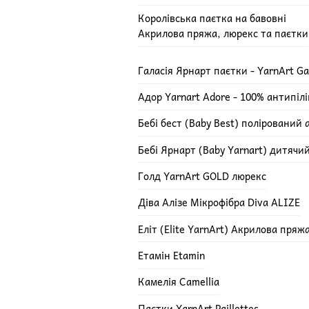
Королівська паєтка на бавовні
Акрилова пряжа, люрекс та паєтки
Галасія Ярнарт паєтки - YarnArt Ga
Адор Yarnart Adore - 100% антипіл
Бебі бест (Baby Best) полірований 
Бебі Ярнарт (Baby Yarnart) дитячи
Голд YarnArt GOLD люрекс
Діва Алізе Мікрофібра Diva ALIZE
Еліт (Elite YarnArt) Акрилова пряж
Етамін Etamin
Камелія Camellia
Паєтки YarnArt Paillettes