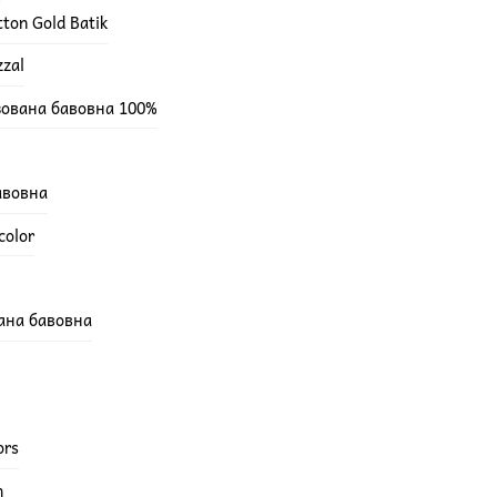
ton Gold Batik
zzal
зована бавовна 100%
бавовна
color
вана бавовна
ors
h