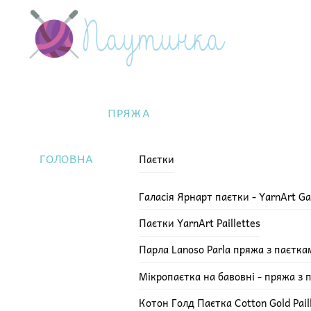
Skip
Menu
to
content
ПРЯЖА
ГОЛОВНА
Паєтки
Галасія Ярнарт паєтки - YarnArt Ga
Паєтки YarnArt Paillettes
Парла Lanoso Parla пряжа з паєтка
Мікропаєтка на бавовні - пряжа з 
Котон Голд Паєтка Cotton Gold Pail