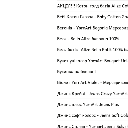
АКЦІЯ!!! Котон голд батік Alize Cot
Бебі Котон Газзал - Baby Cotton Ga
Бегонія - YarnArt Begonia Мерсери
Бела - Bella Alize бавовна 100%
Бела батік- Alize Bella Batik 100% 
Букет уніколор YarnArt Bouquet Uni
Бусинка на бавовні
Віолет YarnArt Violet - Мерсеризо
Джинс Крейзі - Jeans Crazy YarnArt
Джинс плюс YarnArt Jeans Plus
Джинс софт колорс - Jeans Soft Col
Джинс Сплеш - Yarnart Jeans Splas