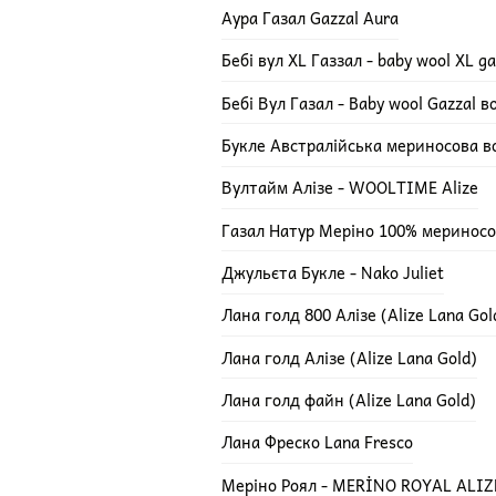
Аура Газал Gazzal Aura
Бебі вул XL Газзал - baby wool XL ga
Бебі Вул Газал - Baby wool Gazzal 
Букле Австралійська мериносова в
Вултайм Алізе - WOOLTIME Alize
Газал Натур Меріно 100% мериносов
Джульєта Букле - Nako Juliet
Лана голд 800 Алізе (Alize Lana Gol
Лана голд Алізе (Alize Lana Gold)
Лана голд файн (Alize Lana Gold)
Лана Фреско Lana Fresco
Меріно Роял - MERİNO ROYAL ALIZ