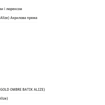
ми і люрексом
e Alize) Акрилова пряжа
 GOLD OMBRE BATIK ALIZE)
lize)