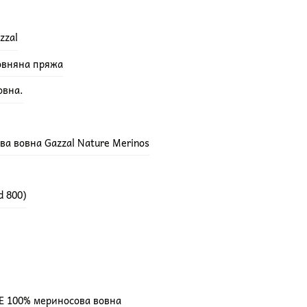
zzal
вовняна пряжа
овна.
а вовна Gazzal Nature Merinos
d 800)
E 100% мериносова вовна