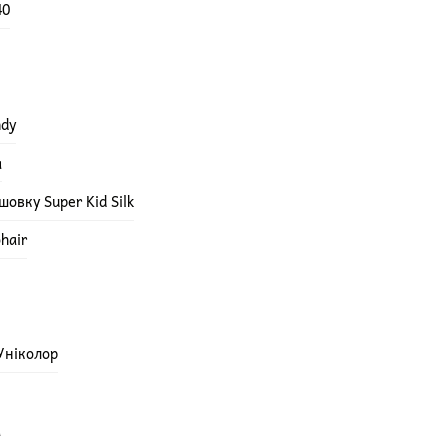
40
ndy
а
овку Super Kid Silk
hair
 Уніколор
а