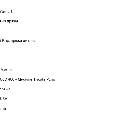
Yarnart
няна пряжа
епі Кідс пряжа дитяча
 Merino
LD 400 - Madame Tricote Paris
 пряжа
TURA
вна