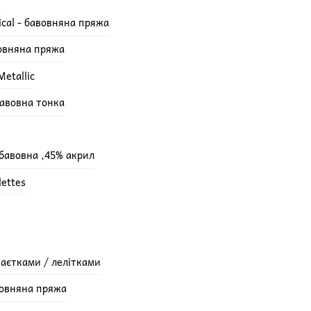
ical - бавовняна пряжа
вовняна пряжа
etallic
бавовна тонка
 бавовна ,45% акрил
lettes
паєтками / лелітками
вовняна пряжа