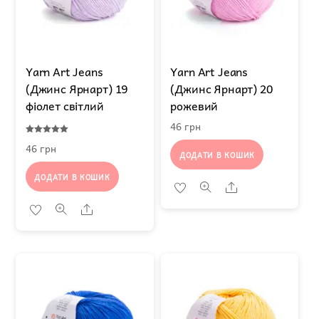
Yarn Art Jeans
Yarn Art Jeans
(Джинс Ярнарт) 19
(Джинс Ярнарт) 20
фіолет світлий
рожевий
46
грн
Оцінено в
46
грн
5.00
ДОДАТИ В КОШИК
з 5
ДОДАТИ В КОШИК
Share
Share