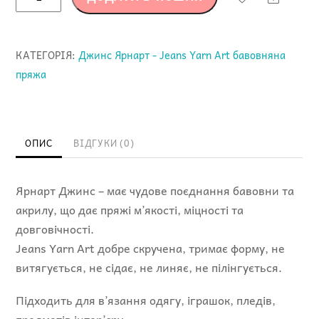
Art
Jeans
(Джинс
КАТЕГОРІЯ:
Джинс Ярнарт - Jeans Yarn Art бавовняна
Ярнарт)
пряжа
40
коричневий
кількість
ОПИС
ВІДГУКИ (0)
Ярнарт Джинс – має чудове поєднання бавовни та
акрилу, що дає пряжі м’якості, міцності та
довговічності.
Jeans Yarn Art добре скручена, тримає форму, не
витягується, не сідає, не линяє, не пілінгується.
Підходить для в’язання одягу, іграшок, пледів,