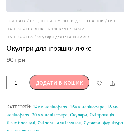
ГОЛОВНА
/
ОЧІ, НОСИ, СУГЛОБИ ДЛЯ ІГРАШОК
/
ОЧІ
НАПІВСФЕРА ЛЮКС БЛИСКУЧІ
/
14ММ
НАПІВСФЕРА
/ Окуляри для іграшки люкс
Окуляри для іграшки люкс
90
грн
Окуляри
ДОДАТИ В КОШИК
Share
для
іграшки
люкс
КАТЕГОРІЙ:
14мм напівсфера
,
16мм напівсфера
,
18 мм
кількість
напівсфера
,
20 мм напівсфера
,
Окуляри
,
Очі трапеція
Люкс блискучі
,
Очі чорні для іграшок
,
Суглоби, фурнітура
для погремушок