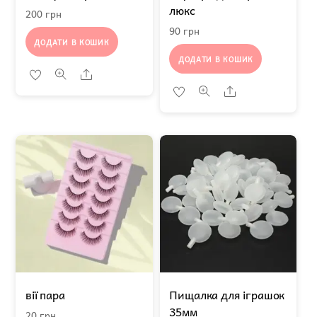
люкс
200
грн
90
грн
ДОДАТИ В КОШИК
ДОДАТИ В КОШИК
Share
Share
вії пара
Пищалка для іграшок
35мм
20
грн