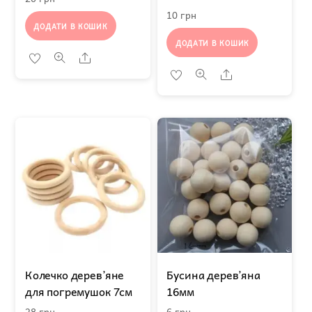
10
грн
ДОДАТИ В КОШИК
ДОДАТИ В КОШИК
Share
Share
Колечко дерев’яне
Бусина дерев’яна
для погремушок 7см
16мм
28
грн
6
грн