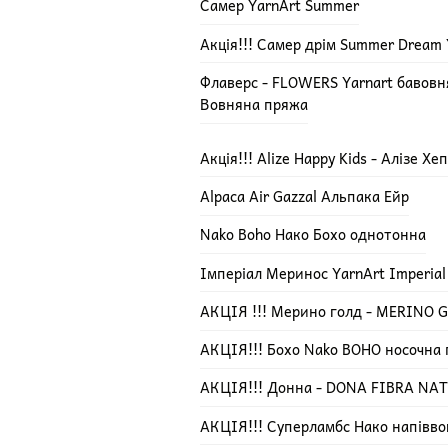
Самер YarnArt Summer
Акція!!! Самер дрім Summer Dream 
Флаверс - FLOWERS Yarnart бавов
Вовняна пряжа
Акція!!! Alize Happy Kids - Алізе Х
Alpaca Air Gazzal Альпака Ейр
Nako Boho Нако Бохо однотонна
Імперіал Меринос YarnArt Imperial
АКЦІЯ !!! Мерино голд - MERINO GO
АКЦІЯ!!! Бохо Nako BOHO носочна
АКЦІЯ!!! Донна - DONA FIBRA NA
АКЦІЯ!!! Суперламбс Нако напівво