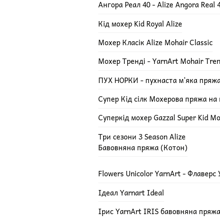
Ангора Реал 40 - Alize Angora Real 
Кід мохер Kid Royal Alize
Мохер Класік Alize Mohair Classic
Мохер Тренді - YarnArt Mohair Tre
ПУХ НОРКИ - пухнаста м'яка пряж
Супер Кід сілк Мохерова пряжа на ш
Суперкід мохер Gazzal Super Kid Mo
Три сезони 3 Season Alize
Бавовняна пряжа (Котон)
Flowers Unicolor YarnArt - Флаверс
Ідеал Yarnart Ideal
Ірис YarnArt IRIS бавовняна пряж