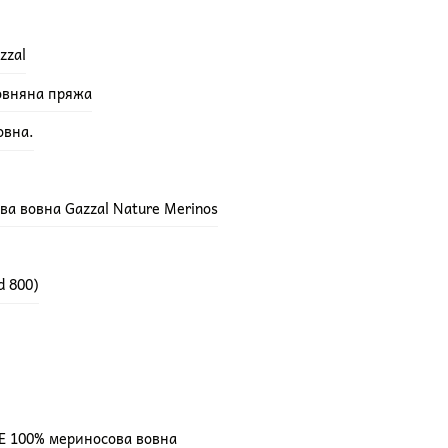
zzal
вовняна пряжа
овна.
а вовна Gazzal Nature Merinos
d 800)
E 100% мериносова вовна