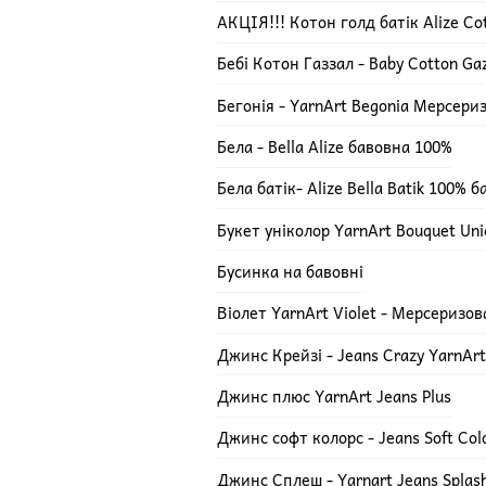
АКЦІЯ!!! Котон голд батік Alize Cot
Бебі Котон Газзал - Baby Cotton Ga
Бегонія - YarnArt Begonia Мерсери
Бела - Bella Alize бавовна 100%
Бела батік- Alize Bella Batik 100% 
Букет уніколор YarnArt Bouquet Uni
Бусинка на бавовні
Віолет YarnArt Violet - Мерсеризо
Джинс Крейзі - Jeans Crazy YarnArt
Джинс плюс YarnArt Jeans Plus
Джинс софт колорс - Jeans Soft Col
Джинс Сплеш - Yarnart Jeans Splas