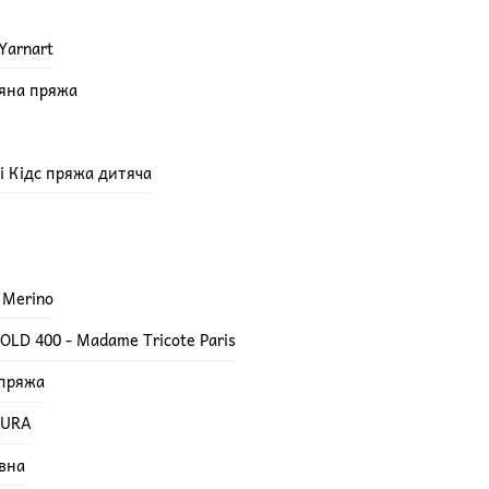
Yarnart
няна пряжа
епі Кідс пряжа дитяча
 Merino
LD 400 - Madame Tricote Paris
 пряжа
TURA
вна