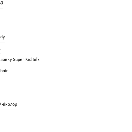
40
ndy
а
овку Super Kid Silk
hair
 Уніколор
а