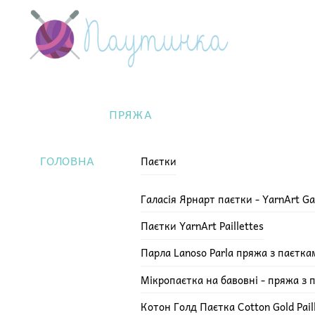
Skip
Menu
to
content
ПРЯЖА
ГОЛОВНА
Паєтки
Галасія Ярнарт паєтки - YarnArt Ga
Паєтки YarnArt Paillettes
Парла Lanoso Parla пряжа з паєтка
Мікропаєтка на бавовні - пряжа з 
Котон Голд Паєтка Cotton Gold Pail