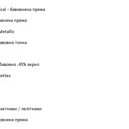
ical - бавовняна пряжа
вовняна пряжа
etallic
бавовна тонка
 бавовна ,45% акрил
lettes
паєтками / лелітками
вовняна пряжа