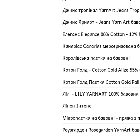
Джинс тропікал YarnArt Jeans Trop
Джинс Ярнарт - Jeans Yarn Art ба
Елеганс Elegance 88% Cotton - 12% M
Канаріас Canarias мерсеризована 
Королівська паєтка на бавовні
Котон Голд - Cotton Gold Alize 55%
Котон Голд Паєтка Cotton Gold Pail
Лілі - LILY YARNART 100% бавовна
Лінен Інтенс
Мікропаєтка на бавовні - пряжа з 
Роузгарден Rosegarden YarnArt ба