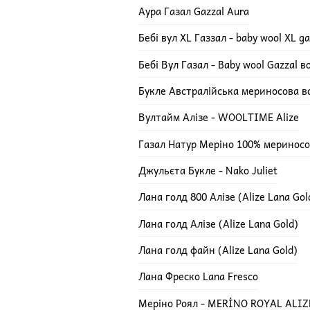
Аура Газал Gazzal Aura
Бебі вул XL Газзал - baby wool XL ga
Бебі Вул Газал - Baby wool Gazzal 
Букле Австралійська мериносова в
Вултайм Алізе - WOOLTIME Alize
Газал Натур Меріно 100% мериносов
Джульєта Букле - Nako Juliet
Лана голд 800 Алізе (Alize Lana Gol
Лана голд Алізе (Alize Lana Gold)
Лана голд файн (Alize Lana Gold)
Лана Фреско Lana Fresco
Меріно Роял - MERİNO ROYAL ALIZ