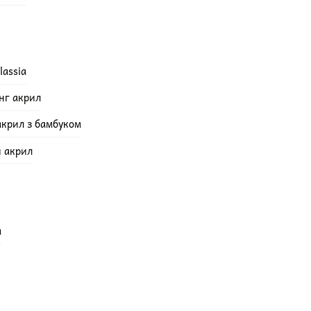
lassia
інг акрил
акрил з бамбуком
й акрил
а