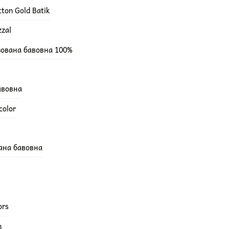
ton Gold Batik
zzal
зована бавовна 100%
бавовна
color
вана бавовна
ors
h