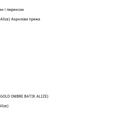
ми і люрексом
e Alize) Акрилова пряжа
 GOLD OMBRE BATIK ALIZE)
lize)