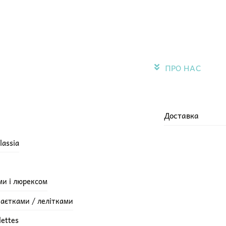
ПРО НАС
Доставка
lassia
ми і люрексом
паєтками / лелітками
lettes