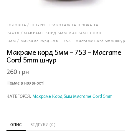
ГОЛОВНА
/
ШНУРИ. ТРИКОТАЖНА ПРЯЖА ТА
РАФІЯ
/
МАКРАМЕ КОРД 5ММ MACRAME CORD
5MM
/ Макраме корд 5мм – 753 – Macrame Cord 5mm шнур
Макраме корд 5мм – 753 – Macrame
Cord 5mm шнур
260
грн
Немає в наявності
КАТЕГОРІЯ:
Макраме Корд 5мм Macrame Cord 5mm
ОПИС
ВІДГУКИ (0)