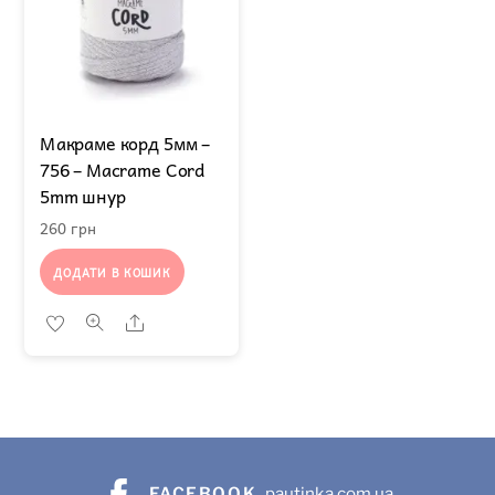
Макраме корд 5мм –
756 – Macrame Cord
5mm шнур
260
грн
ДОДАТИ В КОШИК
Share
FACEBOOK
pautinka.com.ua