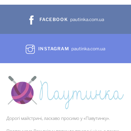
FACEBOOK
pautinka.com.ua
INSTAGRAM
pautinka.com.ua
Дорогі майстрині, ласкаво просимо у «Павутинку».
Пропонуємо Вам якісну пряжу та приємні ціни, а також