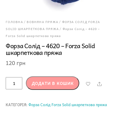
ГОЛОВНА
/
ВОВНЯНА ПРЯЖА
/
ФОРЗА СОЛІД FORZA
SOLID ШКАРПЕТКОВА ПРЯЖА
/ Форза Солід – 4620 –
Forza Solid шкарпеткова пряжа
Форза Солід – 4620 – Forza Solid
шкарпеткова пряжа
120
грн
Форза
ДОДАТИ В КОШИК
Share
Солід
-
4620
КАТЕГОРІЯ:
Форза Солід Forza Solid шкарпеткова пряжа
-
Forza