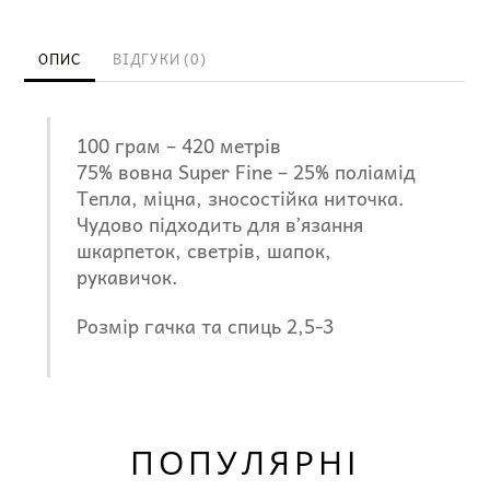
Solid
шкарпеткова
ОПИС
ВІДГУКИ (0)
пряжа
кількість
100 грам – 420 метрів
75% вовна Super Fine – 25% поліамід
Тепла, міцна, зносостійка ниточка.
Чудово підходить для вʼязання
шкарпеток, светрів, шапок,
рукавичок.
Розмір гачка та спиць 2,5-3
ПОПУЛЯРНІ